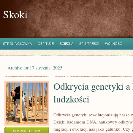
Skoki
STRONA GŁÓWNA
OBFITUJE
ŚCIEŻKA
SPIS TREŚCI
WOLNOŚĆ
Archive for 17 stycznia, 2025
Odkrycia genetyki a 
ludzkości
Odkrycia genetyki rewolucjonizują nasze zr
Dzięki badaniom DNA, naukowcy odkrywaj
migracji i ewolucji nas jako gatunku. Czy
STYCZEŃ - 17 - 2025