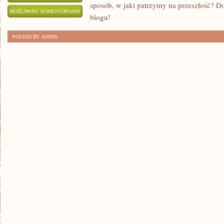
sposób, w jaki patrzymy na przeszłość? D
ODKRYCIA
MOŻLIWOŚĆ KOMENTOWANIA
blogu!
GENETYKI
ZOSTAŁA WYŁĄCZONA
A
POSTED BY ADMIN
HISTORIA
LUDZKOŚCI