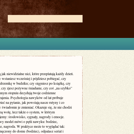
jak niewidzialne nici, które przeplatają każdy dzień.
 wstaniesz wcześniej i pójdziesz pobiegać, czy
 drzemkę w budziku; czy sięgniesz po książkę, czy
; czy zjesz pożywne śniadanie, czy coś „na szybko”
nym stopniu decydują twoje codzienne
ajenia. Psychologia nawyków od lat próbuje
eć na pytanie, jak powstają nasze rutyny i co
y świadomie je zmieniać. Okazuje się, że nie chodzi
lną wolę, lecz także o system, w którym
jemy: środowisko, sygnały, nagrody i emocje.
y model mówi o pętli nawyku: bodziec,
e, nagroda. W praktyce może to wyglądać tak:
męczony do domu (bodziec), odpalasz serial i