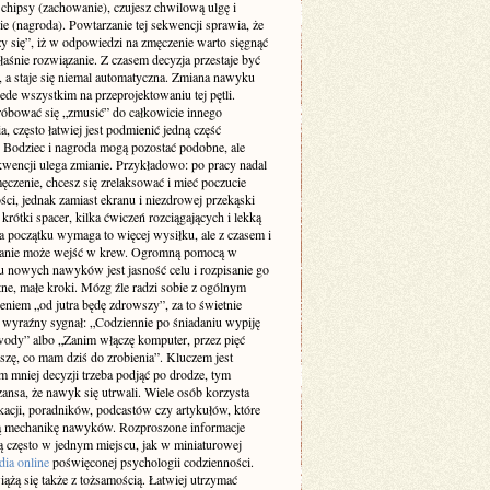
 chipsy (zachowanie), czujesz chwilową ulgę i
ie (nagroda). Powtarzanie tej sekwencji sprawia, że
y się”, iż w odpowiedzi na zmęczenie warto sięgnąć
łaśnie rozwiązanie. Z czasem decyzja przestaje być
 a staje się niemal automatyczna. Zmiana nawyku
ede wszystkim na przeprojektowaniu tej pętli.
róbować się „zmusić” do całkowicie innego
, często łatwiej jest podmienić jedną część
. Bodziec i nagroda mogą pozostać podobne, ale
kwencji ulega zmianie. Przykładowo: po pracy nadal
ęczenie, chcesz się zrelaksować i mieć poczucie
ci, jednak zamiast ekranu i niezdrowej przekąski
krótki spacer, kilka ćwiczeń rozciągających i lekką
a początku wymaga to więcej wysiłku, ale z czasem i
anie może wejść w krew. Ogromną pomocą w
 nowych nawyków jest jasność celu i rozpisanie go
ne, małe kroki. Mózg źle radzi sobie z ogólnym
eniem „od jutra będę zdrowszy”, za to świetnie
a wyraźny sygnał: „Codziennie po śniadaniu wypiję
wody” albo „Zanim włączę komputer, przez pięć
szę, co mam dziś do zrobienia”. Kluczem jest
im mniej decyzji trzeba podjąć po drodze, tym
ansa, że nawyk się utrwali. Wiele osób korzysta
ikacji, poradników, podcastów czy artykułów, które
ą mechanikę nawyków. Rozproszone informacje
są często w jednym miejscu, jak w miniaturowej
dia online
poświęconej psychologii codzienności.
ążą się także z tożsamością. Łatwiej utrzymać