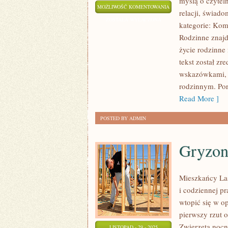
myślą o czytel
KOMUNIKACJA
MOŻLIWOŚĆ KOMENTOWANIA
relacji, świad
W
ZOSTAŁA WYŁĄCZONA
kategorie: Kom
RODZINIE
Rodzinne znajdz
I
życie rodzinne
TRAUMA
tekst został z
I
wskazówkami, 
JEJ
rodzinnym. Por
SKUTKI
Read More ]
POSTED BY ADMIN
Gryzoni
Mieszkańcy Las
i codziennej p
wtopić się w op
pierwszy rzut 
Zwierzęta nocne
LISTOPAD - 29 - 2025