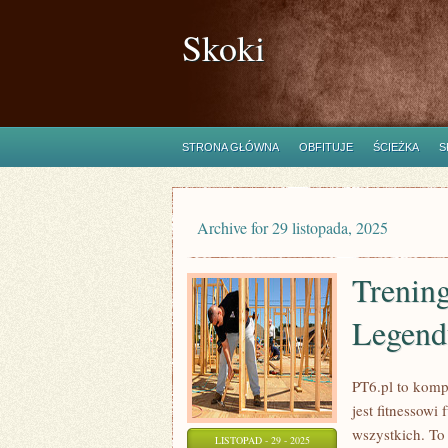
Skoki
STRONA GŁÓWNA
OBFITUJE
ŚCIEŻKA
S
Archive for 29 listopada, 2025
Trening
Legend
PT6.pl to komp
jest fitnessow
wszystkich. To
LISTOPAD - 29 - 2025