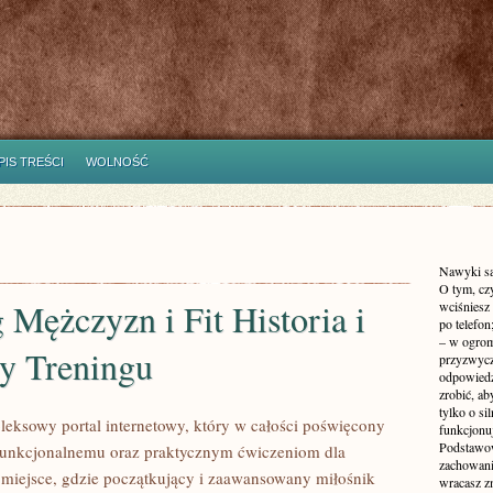
PIS TREŚCI
WOLNOŚĆ
Nawyki są 
O tym, czy
 Mężczyzn i Fit Historia i
wciśniesz
po telefon
– w ogrom
y Treningu
przyzwycz
odpowiedzi
zrobić, ab
tylko o si
leksowy portal internetowy, który w całości poświęcony
funkcjonu
Podstawow
i funkcjonalnemu oraz praktycznym ćwiczeniom dla
zachowani
 miejsce, gdzie początkujący i zaawansowany miłośnik
wracasz z