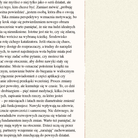
y nie myślisz o niej tylko jako o serii działań, ale
ści tego, kim chcesz być. Zamiast mówić „próbuję
można powiedzieć „jestem osobą, która dba o swoją
. Taka zmiana perspektywy wzmacnia motywację, bo
y krok staje się potwierdzeniem nowego obrazu
dnocześnie warto pamiętać, że nie ma ludzi idealnych
a są nieuniknione. Istotne jest nie to, czy się zdarzą,
zybko wrócisz na wybraną ścieżkę. Środowisko
 rolę cichego katalizatora. Jeśli otacza cię chaos,
atwy dostęp do rozpraszaczy, a trudny do narzędzi
ych, to nawet najsilniejsza wola będzie miała pod
to więc zadać sobie pytanie, czy możesz tak
ać swoje otoczenie, aby dobre nawyki stały się
aturalne. Może to oznaczać położenie książki na
ocnym, ustawienie butów do biegania w widocznym
yłączenie powiadomień z części aplikacji czy
anie zdrowej przekąski wcześniej. Proces zmiany
st powolny, ale kumuluje się w czasie. To, co dziś
 drobiazgiem – pięć minut medytacji, kilka ćwiczeń
cych, zapisanie trzech rzeczy, za które jesteś
– po miesiącach i latach może diametralnie zmienić
 jaki funkcjonujesz. Nawyki wpływają na zdrowie,
oczucie sprawczości i samoocenę. Nic dziwnego, że
 poradników rozwojowych zaczyna się właśnie od
ą fundamentem innych zmian. Warto też pamiętać, że
ny mają wpływ na otoczenie. Dzieci uczą się przez
ę, partnerzy wzajemnie się „zarażają” zachowaniami,
ele inspirują lub zniechęcają do pewnych działań.