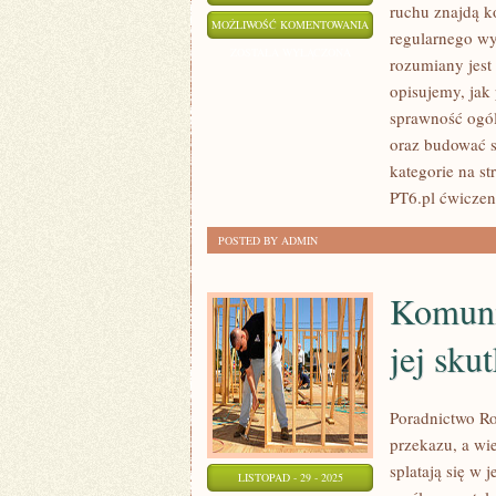
ruchu znajdą k
TRENING
MOŻLIWOŚĆ KOMENTOWANIA
regularnego wy
MĘŻCZYZN
ZOSTAŁA WYŁĄCZONA
rozumiany jest 
I
opisujemy, jak
FIT
sprawność ogól
HISTORIA
oraz budować s
I
kategorie na st
LEGENDY
PT6.pl ćwiczen
TRENINGU
POSTED BY ADMIN
Komuni
jej skut
Poradnictwo Ro
przekazu, a wie
splatają się w 
LISTOPAD - 29 - 2025