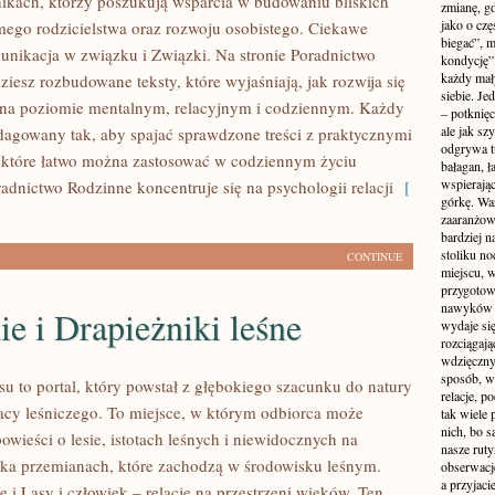
nikach, którzy poszukują wsparcia w budowaniu bliskich
zmianę, gd
jako o czę
omego rodzicielstwa oraz rozwoju osobistego. Ciekawe
biegać”, 
unikacja w związku i Związki. Na stronie Poradnictwo
kondycję”
każdy mał
iesz rozbudowane teksty, które wyjaśniają, jak rozwija się
siebie. Je
 na poziomie mentalnym, relacyjnym i codziennym. Każdy
– potknięci
ale jak s
redagowany tak, aby spajać sprawdzone treści z praktycznymi
odgrywa tu
które łatwo można zastosować w codziennym życiu
bałagan, ł
wspierając
adnictwo Rodzinne koncentruje się na psychologii relacji
[
górkę. War
zaaranżow
bardziej n
stoliku n
CONTINUE
miejscu, w
przygotow
nawyków je
e i Drapieżniki leśne
wydaje się
rozciągają
wdzięczny 
sposób, w
u to portal, który powstał z głębokiego szacunku do natury
relacje, p
racy leśniczego. To miejsce, w którym odbiorca może
tak wiele
nich, bo s
owieści o lesie, istotach leśnych i niewidocznych na
nasze ruty
oka przemianach, które zachodzą w środowisku leśnym.
obserwacj
a przyjaci
 i Lasy i człowiek – relacje na przestrzeni wieków. Ten