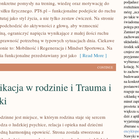
podjadasz
onkretne pomysły na trening, wiedzę oraz motywację do
rozluźnien
siłku fizycznego. PT6.pl – funkcjonalne podejście do ruchu
mózg „ucz
po takie w
tutaj jako styl życia, a nie tylko zestaw ćwiczeń. Na stronie
świadoma,
 podchodzić do aktywności z głową, aby wzmocnić
polega prz
Zamiast p
ną, ograniczyć napięcia wynikające z małej ilości ruchu
zachowania
prawność potrzebną w typowych sytuacjach dnia. Ciekawe
układanki
środek se
ronie to: Mobilność i Regeneracja i Mindset Sportowca. Na
czujesz zm
ia funkcjonalne przedstawiany jest jako
[ Read More ]
przyjemnoś
wybierasz 
kolację. N
CONTINUE
to zachow
budowaniu
na konkret
kacja w rodzinie i Trauma i
postanowi
reaguje n
ki
szklankę 
minut zapi
prostota: 
większa sz
dziś z apl
dzinne jest miejsce, w którym rodzina staje się sercem
wyjaśniaj
dza o ludzkiej psychice, relacja i opieka nad dziećmi
zbierane 
encyklope
jedną harmonijną opowieść. Strona została stworzona z
Nawyki wi