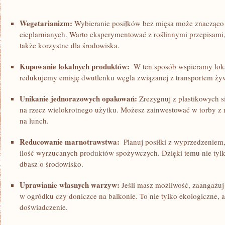
Wegetarianizm:
Wybieranie posiłków bez mięsa może znacząco⁢
cieplarnianych. Warto eksperymentować⁢ z roślinnymi przepisami, k
także ‌korzystne dla środowiska.
Kupowanie lokalnych ⁢produktów:
⁢ W ⁤ten⁣ sposób⁢ wspieramy lo
redukujemy emisję dwutlenku węgla związanej z ⁤transportem‍ żyw
Unikanie jednorazowych⁣ opakowań:
Zrezygnuj z plastikowych 
na‌ rzecz wielokrotnego⁢ użytku. Możesz zainwestować w torby z m
na lunch.
Reducowanie ⁣marnotrawstwa:
⁤ Planuj ‍posiłki z⁤ wyprzedzeniem
ilość wyrzucanych produktów spożywczych. Dzięki⁣ temu nie tylko 
dbasz o środowisko.
Uprawianie własnych warzyw:
Jeśli masz możliwość,⁤ zaangażuj
w‍ ogródku czy doniczce na ⁢balkonie. To nie ‌tylko ekologiczne, 
doświadczenie.