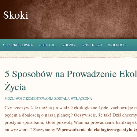
Skoki
STRONA GŁÓWNA
OBFITUJE
ŚCIEŻKA
SPIS TREŚCI
WOLNOŚĆ
5 Sposobów na Prowadzenie Eko
Życia
5
MOŻLIWOŚĆ KOMENTOWANIA
ZOSTAŁA WYŁĄCZONA
SPOSOBÓW
Czy ​rzeczywiście​ można⁢ prowadzić ekologiczne życie, zachowując
NA
PROWADZENIE
pędem ⁣a dbałością​ o naszą⁢ planetę? Oczywiście, że tak! ‍Dziś chcemy
EKOLOGICZNEGO
ŻYCIA
prostymi⁢ sposobami, które⁣ pozwolą Wam na prowadzenie bardziej eko
Wprowadzenie do ekologicznego stylu ż
na wyzwania?‍ Zaczynamy!