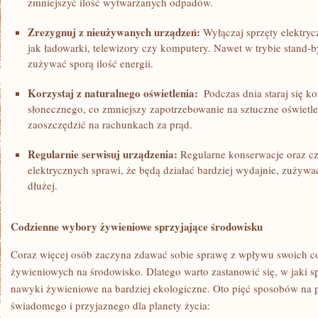
zmniejszyć ilość wytwarzanych⁤ odpadów.
Zrezygnuj z ​nieużywanych urządzeń:
Wyłączaj sprzęty elektryc
jak ładowarki, telewizory czy komputery. Nawet w trybie stand-by
zużywać sporą ilość energii.
Korzystaj z ⁤naturalnego oświetlenia:
⁤ Podczas dnia staraj się ko
słonecznego, co zmniejszy zapotrzebowanie na sztuczne oświetle
⁢zaoszczędzić na rachunkach‌ za‍ prąd.
Regularnie serwisuj urządzenia:
‌Regularne konserwacje oraz ‌c
elektrycznych sprawi, że​ będą ‍działać bardziej ⁤wydajnie, zużywa
dłużej.
Codzienne wybory żywieniowe sprzyjające środowisku
Coraz ‌więcej ⁣osób zaczyna zdawać sobie ⁣sprawę ‍z wpływu swoich ‌
⁣żywieniowych⁢ na środowisko. Dlatego warto zastanowić się, w ⁤jak
nawyki⁣ żywieniowe na bardziej ekologiczne.⁤ Oto pięć sposobów na​ 
świadomego i przyjaznego dla planety życia: