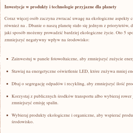
Inwestycje‌ w produkty i technologie ⁤przyjazne dla planety
Coraz ​więcej osób zaczyna zwracać ⁤uwagę na ekologiczne​ aspekty c
również na . ‍Dbanie‍ o naszą planetę stało ‍się ⁢jednym z⁢ priorytetów,
jaki ⁣sposób⁣ możemy prowadzić bardziej ​ekologiczne życie. Oto 5​ s
zmniejszyć negatywny‌ wpływ ‍na środowisko:
Zainwestuj w panele fotowoltaiczne, ⁣aby zmniejszyć zużycie energi
Stawiaj na ‌energetyczne oświetlenie‌ LED, które⁢ zużywa mniej ene
Dbaj o segregację odpadów i ⁤recykling, ⁣aby​ zmniejszyć ilość​ 
Korzystaj​ z publicznych środków ⁢transportu albo ‍wybieraj rowe
zmniejszyć emisję spalin.
Wybieraj ‍produkty ekologiczne i organiczne, aby ‍wspierać pro
środowisko.