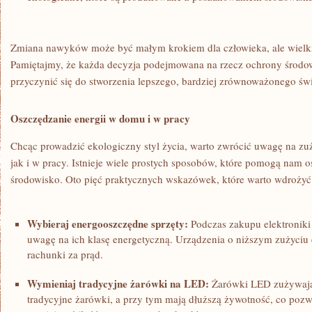
Zmiana nawyków może być małym krokiem dla człowieka, ale wielkim
Pamiętajmy,⁣ że każda decyzja podejmowana ⁤na rzecz ochrony środow
przyczynić się do ⁢stworzenia lepszego, bardziej zrównoważonego ⁤świa
Oszczędzanie energii w domu⁣ i ​w ⁢pracy
Chcąc ⁣prowadzić‌ ekologiczny styl życia, warto ⁣zwrócić uwagę na z
jak i w ‍pracy.⁤ Istnieje wiele prostych sposobów, które pomogą nam ‌o
środowisko. Oto pięć​ praktycznych wskazówek, które warto wdrożyć
Wybieraj energooszczędne sprzęty:
⁣Podczas zakupu elektroniki
uwagę na‌ ich ​klasę ⁣energetyczną.⁢ Urządzenia ‍o niższym zużyciu​ 
rachunki za ‍prąd.
Wymieniaj⁣ tradycyjne żarówki na LED:
Żarówki LED ​zużywają 
tradycyjne żarówki, a przy tym ‌mają dłuższą żywotność,⁣ co pozwo