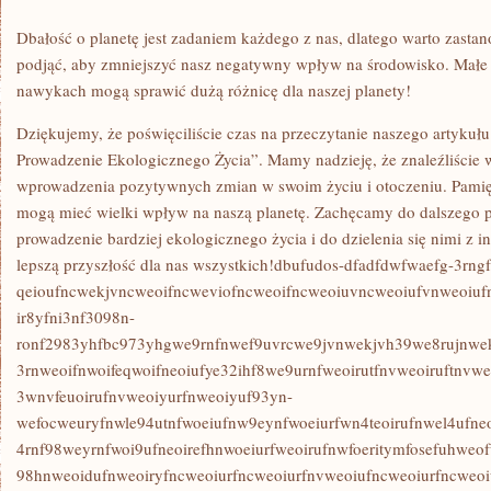
Dbałość o planetę jest zadaniem ‌każdego z nas, dlatego warto zastano
podjąć, aby zmniejszyć nasz negatywny ⁤wpływ ‍na środowisko. Małe
nawykach ‌mogą ‍sprawić dużą różnicę dla naszej planety!
Dziękujemy, że​ poświęciliście czas⁣ na ‌przeczytanie ‍naszego artyku
Prowadzenie Ekologicznego ‌Życia”. Mamy nadzieję, ‍że znaleźliście w
wprowadzenia‍ pozytywnych zmian w swoim życiu i‌ otoczeniu. Pamię
mogą ‌mieć wielki wpływ na naszą planetę. Zachęcamy do ‍dalszego 
prowadzenie ​bardziej ekologicznego życia i do ‌dzielenia się nimi 
lepszą przyszłość dla nas wszystkich!dbufudos-dfadfdwfwaefg-3rngf
qeioufncwekjvncweoifncweviofncweoifncweoiuvncweoiufvnweoiufn
ir8yfni3nf3098n-
ronf2983yhfbc973yhgwe9rnfnwef9uvrcwe9jvnwekjvh39we8rujnwek
3rnweoifnwoifeqwoifneoiufye32ihf8we9urnfweoirutfnvweoiruftnvw
3wnvfeuoirufnvweoiyurfnweoiyuf93yn-
wefocweuryfnwle94utnfwoeiufnw9eynfwoeiurfwn4teoirufnwel4ufneo
4rnf98weyrnfwoi9ufneoirefhnwoeiurfweoirufnwfoeritymfosefuhwe
98hnweoidufnweoiryfncweoiurfncweoiurfnvweoiufncweoiurfncweoi