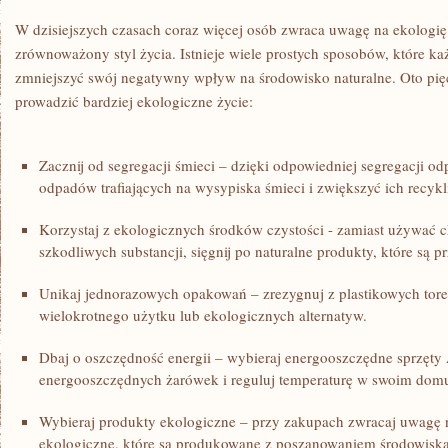
W⁤ dzisiejszych czasach coraz​ więcej osób zwraca ‍uwagę na ekologię ⁢i
zrównoważony⁣ styl życia.‌ Istnieje wiele⁣ prostych ​sposobów, które⁤
zmniejszyć ​swój negatywny wpływ na środowisko naturalne. Oto pięć 
prowadzić bardziej‍ ekologiczne ‌życie:
Zacznij​ od segregacji śmieci – dzięki odpowiedniej segregacji 
odpadów trafiających na ⁤wysypiska śmieci i⁣ zwiększyć⁤ ich recykl
Korzystaj ⁢z ekologicznych środków ‍czystości ‍- zamiast używać
szkodliwych substancji, sięgnij po naturalne produkty, które‌ są p
Unikaj jednorazowych opakowań – zrezygnuj z plastikowych torebek
wielokrotnego użytku lub ⁤ekologicznych alternatyw.
Dbaj o ⁤oszczędność energii – wybieraj energooszczędne sprzęty 
energooszczędnych ⁢żarówek ⁣i reguluj temperaturę w swoim dom
Wybieraj produkty ekologiczne – przy zakupach ​zwracaj uwagę 
ekologiczne, które są produkowane z poszanowaniem środowiska