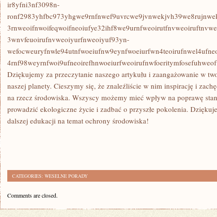
ir8yfni3nf3098n-
ronf2983yhfbc973yhgwe9rnfnwef9uvrcwe9jvnwekjvh39we8rujnwek
3rnweoifnwoifeqwoifneoiufye32ihf8we9urnfweoirutfnvweoiruftnvw
3wnvfeuoirufnvweoiyurfnweoiyuf93yn-
wefocweuryfnwle94utnfwoeiufnw9eynfwoeiurfwn4teoirufnwel4ufneo
4rnf98weyrnfwoi9ufneoirefhnwoeiurfweoirufnwfoeritymfosefuhwe
Dziękujemy‌ za przeczytanie naszego⁢ artykułu⁢ i zaangażowanie w twor
naszej planety. Cieszymy się, że znaleźliście w ⁢nim ‌inspirację i za
na rzecz środowiska. Wszyscy ‌możemy mieć ‍wpływ na poprawę stanu
prowadzić ekologiczne życie‍ i zadbać o przyszłe pokolenia. Dziękuj
⁢dalszej‌ edukacji⁣ na⁣ temat ochrony środowiska!
CATEGORIES:
WESELNE PORADY
Comments are closed.