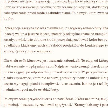
pogodowe nie tylko pogarszają prezencję, lecz także niszczą struktu
liczy się konsekwencja: szybkie oczyszczanie po wyjściu, dokładniej
zabezpieczanie przed wodą i zabrudzeniami. To nawyk, która zwraca 
butów.
Pielęgnacja zaczyna się od zrozumienia, z czego wykonano buty. Inacz
inaczej welur, a jeszcze inaczej materiały tekstylne znane ze tramp
zasady, a właściwie dobrane środki pozwalają zachować kolor bez r
Spadlabuta kładziemy nacisk na dobór produktów do konkretnego ty
szczegóły decydują o rezultacie.
Dla wielu osób kluczowe jest usuwanie zabrudzeń. To etap, od któreg
nabłyszczanie – będą miały sens. Najpierw warto usunąć piasek za p
potem sięgnąć po odpowiedni preparat czyszczący. W przypadku skór
pianki czyszczące, które nie naruszają struktury. Zamsz i nubuk lubi
często wymagają pianki i cierpliwości w osuszaniu. Istotne jest też, 
nadmiar wilgoci może osłabiać buty.
Po czyszczeniu przychodzi czas na nawilżenie. Skóra naturalna, tak 
potrzebuje tłuszczu, by zachować sprężystość. Kremy, balsamy i past