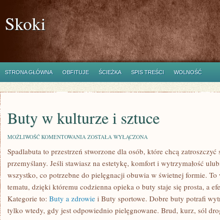
Skoki
STRONA GŁÓWNA
OBFITUJE
ŚCIEŻKA
SPIS TREŚCI
WOLNOŚĆ
Buty w kulturze i sztuce
BUTY
MOŻLIWOŚĆ KOMENTOWANIA
ZOSTAŁA WYŁĄCZONA
W
Spadlabuta to przestrzeń stworzone dla osób, które chcą zatroszczyć 
KULTURZE
I
przemyślany. Jeśli stawiasz na estetykę, komfort i wytrzymałość ulub
SZTUCE
wszystko, co potrzebne do pielęgnacji obuwia w świetnej formie. To
tematu, dzięki któremu codzienna opieka o buty staje się prosta, a ef
Kategorie to:
Buty a zdrowie
i Buty sportowe. Dobre buty potrafi wy
tylko wtedy, gdy jest odpowiednio pielęgnowane. Brud, kurz, sól dr