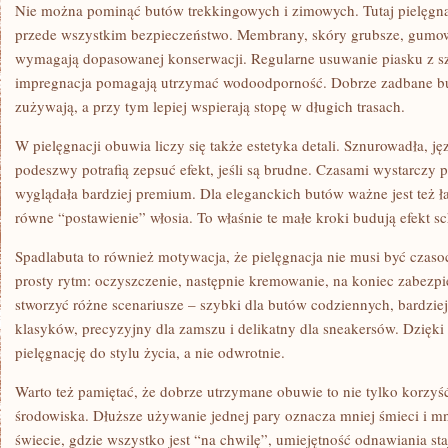
Nie można pominąć butów trekkingowych i zimowych. Tutaj pielęgnacj
przede wszystkim bezpieczeństwo. Membrany, skóry grubsze, gumow
wymagają dopasowanej konserwacji. Regularne usuwanie piasku z 
impregnacja pomagają utrzymać wodoodporność. Dobrze zadbane bu
zużywają, a przy tym lepiej wspierają stopę w długich trasach.
W pielęgnacji obuwia liczy się także estetyka detali. Sznurowadła, ję
podeszwy potrafią zepsuć efekt, jeśli są brudne. Czasami wystarczy p
wyglądała bardziej premium. Dla eleganckich butów ważne jest też 
równe “postawienie” włosia. To właśnie te małe kroki budują efekt s
Spadlabuta to również motywacja, że pielęgnacja nie musi być czaso
prosty rytm: oczyszczenie, następnie kremowanie, na koniec zabezp
stworzyć różne scenariusze – szybki dla butów codziennych, bardzi
klasyków, precyzyjny dla zamszu i delikatny dla sneakersów. Dzię
pielęgnację do stylu życia, a nie odwrotnie.
Warto też pamiętać, że dobrze utrzymane obuwie to nie tylko korzyść d
środowiska. Dłuższe używanie jednej pary oznacza mniej śmieci i mn
świecie, gdzie wszystko jest “na chwilę”, umiejętność odnawiania sta