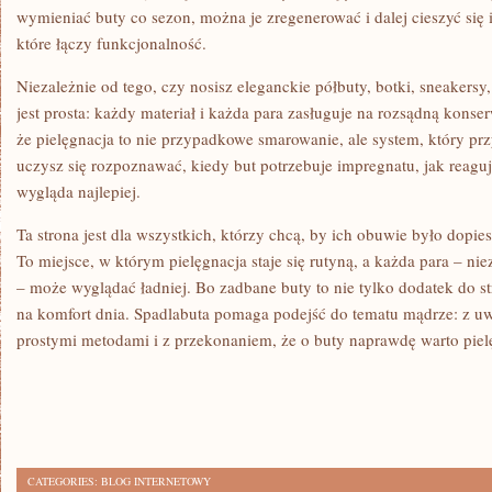
wymieniać buty co sezon, można je zregenerować i dalej cieszyć się 
które łączy funkcjonalność.
Niezależnie od tego, czy nosisz eleganckie półbuty, botki, sneakers
jest prosta: każdy materiał i każda para zasługuje na rozsądną kons
że pielęgnacja to nie przypadkowe smarowanie, ale system, który prz
uczysz się rozpoznawać, kiedy but potrzebuje impregnatu, jak reaguje
wygląda najlepiej.
Ta strona jest dla wszystkich, którzy chcą, by ich obuwie było dopie
To miejsce, w którym pielęgnacja staje się rutyną, a każda para – ni
– może wyglądać ładniej. Bo zadbane buty to nie tylko dodatek do st
na komfort dnia. Spadlabuta pomaga podejść do tematu mądrze: z uw
prostymi metodami i z przekonaniem, że o buty naprawdę warto pie
CATEGORIES:
BLOG INTERNETOWY