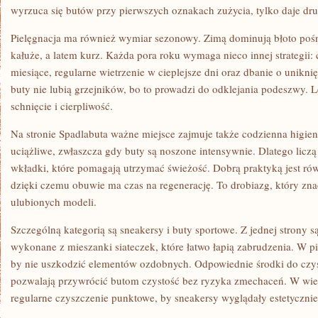
wyrzuca się butów przy pierwszych oznakach zużycia, tylko daje dru
Pielęgnacja ma również wymiar sezonowy. Zimą dominują błoto pośni
kałuże, a latem kurz. Każda pora roku wymaga nieco innej strategii
miesiące, regularne wietrzenie w cieplejsze dni oraz dbanie o uniknię
buty nie lubią grzejników, bo to prowadzi do odklejania podeszwy. L
schnięcie i cierpliwość.
Na stronie Spadlabuta ważne miejsce zajmuje także codzienna higien
uciążliwe, zwłaszcza gdy buty są noszone intensywnie. Dlatego liczą 
wkładki, które pomagają utrzymać świeżość. Dobrą praktyką jest ró
dzięki czemu obuwie ma czas na regenerację. To drobiazg, który z
ulubionych modeli.
Szczególną kategorią są sneakersy i buty sportowe. Z jednej strony s
wykonane z mieszanki siateczek, które łatwo łapią zabrudzenia. W pie
by nie uszkodzić elementów ozdobnych. Odpowiednie środki do czys
pozwalają przywrócić butom czystość bez ryzyka zmechaceń. W wie
regularne czyszczenie punktowe, by sneakersy wyglądały estetycznie