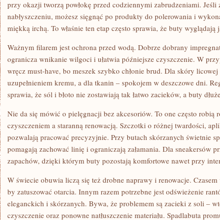
przy okazji tworzą powłokę przed codziennymi zabrudzeniami. Jeśli 
nabłyszczeniu, możesz sięgnąć po produkty do polerowania i wykon
miękką irchą. To właśnie ten etap często sprawia, że buty wyglądają 
Ważnym filarem jest ochrona przed wodą. Dobrze dobrany impregnat 
ogranicza wnikanie wilgoci i ułatwia późniejsze czyszczenie. W pr
wręcz must-have, bo meszek szybko chłonie brud. Dla skóry licowe
uzupełnieniem kremu, a dla tkanin – spokojem w deszczowe dni. Re
sprawia, że sól i błoto nie zostawiają tak łatwo zacieków, a buty dł
Nie da się mówić o pielęgnacji bez akcesoriów. To one często robią
czyszczeniem a staranną renowacją. Szczotki o różnej twardości, aplik
pozwalają pracować precyzyjnie. Przy butach skórzanych świetnie sp
pomagają zachować linię i ograniczają załamania. Dla sneakersów p
zapachów, dzięki którym buty pozostają komfortowe nawet przy in
W świecie obuwia liczą się też drobne naprawy i renowacje. Czasem
by zatuszować otarcia. Innym razem potrzebne jest odświeżenie rant
eleganckich i skórzanych. Bywa, że problemem są zacieki z soli – wt
czyszczenie oraz ponowne natłuszczenie materiału. Spadlabuta prom