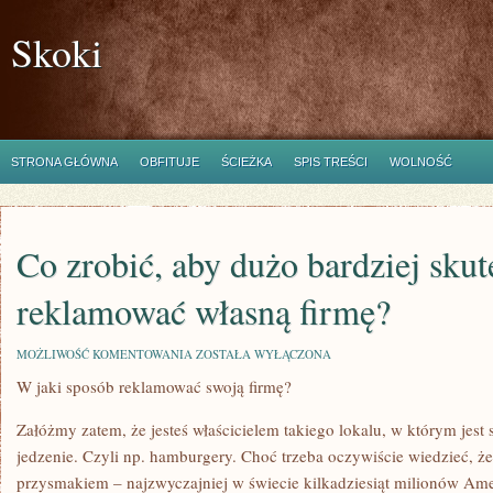
Skoki
STRONA GŁÓWNA
OBFITUJE
ŚCIEŻKA
SPIS TREŚCI
WOLNOŚĆ
Co zrobić, aby dużo bardziej skut
reklamować własną firmę?
CO
MOŻLIWOŚĆ KOMENTOWANIA
ZOSTAŁA WYŁĄCZONA
ZROBIĆ,
W jaki sposób reklamować swoją firmę?
ABY
DUŻO
BARDZIEJ
Załóżmy zatem, że jesteś właścicielem takiego lokalu, w którym jes
SKUTECZNIE
REKLAMOWAĆ
jedzenie. Czyli np. hamburgery. Choć trzeba oczywiście wiedzieć, 
WŁASNĄ
przysmakiem – najzwyczajniej w świecie kilkadziesiąt milionów A
FIRMĘ?