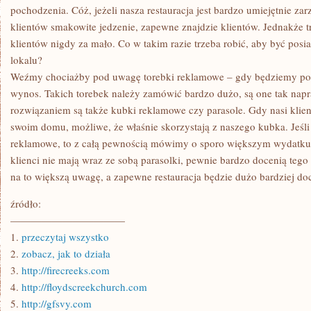
pochodzenia. Cóż, jeżeli nasza restauracja jest bardzo umiejętnie za
klientów smakowite jedzenie, zapewne znajdzie klientów. Jednakże tr
klientów nigdy za mało. Co w takim razie trzeba robić, aby być pos
lokalu?
Weźmy chociażby pod uwagę torebki reklamowe – gdy będziemy poda
wynos. Takich torebek należy zamówić bardzo dużo, są one tak na
rozwiązaniem są także kubki reklamowe czy parasole. Gdy nasi klie
swoim domu, możliwe, że właśnie skorzystają z naszego kubka. Jeśl
reklamowe, to z całą pewnością mówimy o sporo większym wydatku. 
klienci nie mają wraz ze sobą parasolki, pewnie bardzo docenią teg
na to większą uwagę, a zapewne restauracja będzie dużo bardziej d
źródło:
———————————
1.
przeczytaj wszystko
2.
zobacz, jak to działa
3.
http://firecreeks.com
4.
http://floydscreekchurch.com
5.
http://gfsvy.com