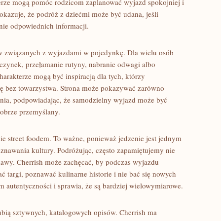
erze mogą pomóc rodzicom zaplanować wyjazd spokojniej i
okazuje, że podróż z dziećmi może być udana, jeśli
enie odpowiednich informacji.
ów związanych z wyjazdami w pojedynkę. Dla wielu osób
zynek, przełamanie rutyny, nabranie odwagi albo
harakterze mogą być inspiracją dla tych, którzy
ogę bez towarzystwa. Strona może pokazywać zarówno
ania, podpowiadając, że samodzielny wyjazd może być
dobrze przemyślany.
ie street foodem. To ważne, ponieważ jedzenie jest jednym
znawania kultury. Podróżując, często zapamiętujemy nie
 kawy. Cherrish może zachęcać, by podczas wyjazdu
targi, poznawać kulinarne historie i nie bać się nowych
 autentyczności i sprawia, że są bardziej wielowymiarowe.
lubią sztywnych, katalogowych opisów. Cherrish ma