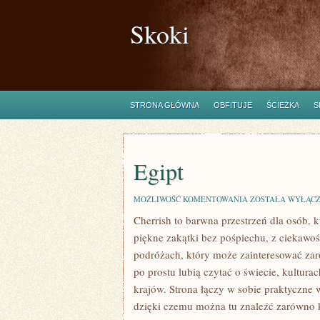
Skoki
STRONA GŁÓWNA
OBFITUJE
ŚCIEŻKA
S
Egipt
EGIPT
MOŻLIWOŚĆ KOMENTOWANIA
ZOSTAŁA WYŁĄC
Cherrish to barwna przestrzeń dla osób, 
piękne zakątki bez pośpiechu, z ciekawoś
podróżach, który może zainteresować zaró
po prostu lubią czytać o świecie, kulturac
krajów. Strona łączy w sobie praktyczn
dzięki czemu można tu znaleźć zarówno k