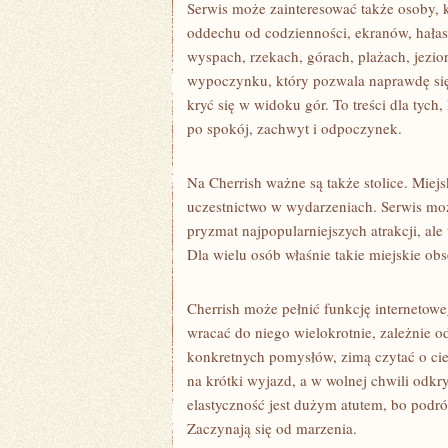
Serwis może zainteresować także osoby, 
oddechu od codzienności, ekranów, hałas
wyspach, rzekach, górach, plażach, jezi
wypoczynku, który pozwala naprawdę się
kryć się w widoku gór. To treści dla tych
po spokój, zachwyt i odpoczynek.
Na Cherrish ważne są także stolice. Miej
uczestnictwo w wydarzeniach. Serwis moż
pryzmat najpopularniejszych atrakcji, ale 
Dla wielu osób właśnie takie miejskie ob
Cherrish może pełnić funkcję internetow
wracać do niego wielokrotnie, zależnie o
konkretnych pomysłów, zimą czytać o ci
na krótki wyjazd, a w wolnej chwili odkry
elastyczność jest dużym atutem, bo podró
Zaczynają się od marzenia.