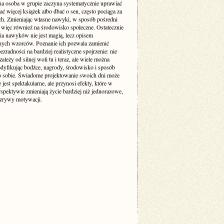
na osoba w grupie zaczyna systematycznie uprawiać
tać więcej książek albo dbać o sen, często pociąga za
ch. Zmieniając własne nawyki, w sposób pośredni
więc również na środowisko społeczne. Ostatecznie
ia nawyków nie jest magią, lecz opisem
nych wzorców. Poznanie ich pozwala zamienić
ezradności na bardziej realistyczne spojrzenie: nie
ależy od silnej woli tu i teraz, ale wiele można
odyfikując bodźce, nagrody, środowisko i sposób
o sobie. Świadome projektowanie swoich dni może
 jest spektakularne, ale przynosi efekty, które w
rspektywie zmieniają życie bardziej niż jednorazowe,
 zrywy motywacji.