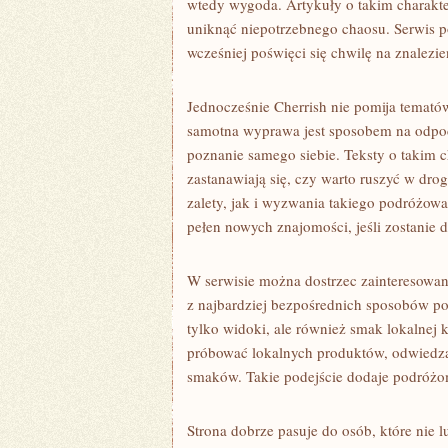
wtedy wygoda. Artykuły o takim charakt
uniknąć niepotrzebnego chaosu. Serwis p
wcześniej poświęci się chwilę na znalezi
Jednocześnie Cherrish nie pomija temat
samotna wyprawa jest sposobem na odpoc
poznanie samego siebie. Teksty o takim c
zastanawiają się, czy warto ruszyć w dr
zalety, jak i wyzwania takiego podróżow
pełen nowych znajomości, jeśli zostanie 
W serwisie można dostrzec zainteresowan
z najbardziej bezpośrednich sposobów po
tylko widoki, ale również smak lokalnej
próbować lokalnych produktów, odwiedzać 
smaków. Takie podejście dodaje podróżom
Strona dobrze pasuje do osób, które nie 