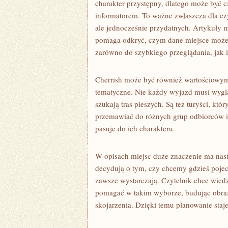
charakter przystępny, dlatego może być 
informatorem. To ważne zwłaszcza dla cz
ale jednocześnie przydatnych. Artykuły m
pomaga odkryć, czym dane miejsce może za
zarówno do szybkiego przeglądania, jak i 
Cherrish może być również wartościowym 
tematyczne. Nie każdy wyjazd musi wygląd
szukają tras pieszych. Są też turyści, któ
przemawiać do różnych grup odbiorców i 
pasuje do ich charakteru.
W opisach miejsc duże znaczenie ma nastr
decydują o tym, czy chcemy gdzieś pojech
zawsze wystarczają. Czytelnik chce wiedz
pomagać w takim wyborze, budując obraz
skojarzenia. Dzięki temu planowanie staje