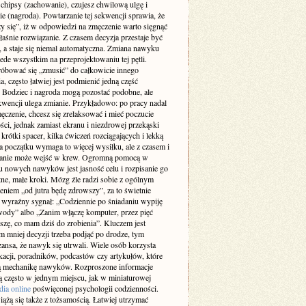
 chipsy (zachowanie), czujesz chwilową ulgę i
ie (nagroda). Powtarzanie tej sekwencji sprawia, że
y się”, iż w odpowiedzi na zmęczenie warto sięgnąć
łaśnie rozwiązanie. Z czasem decyzja przestaje być
 a staje się niemal automatyczna. Zmiana nawyku
ede wszystkim na przeprojektowaniu tej pętli.
róbować się „zmusić” do całkowicie innego
, często łatwiej jest podmienić jedną część
. Bodziec i nagroda mogą pozostać podobne, ale
kwencji ulega zmianie. Przykładowo: po pracy nadal
ęczenie, chcesz się zrelaksować i mieć poczucie
ci, jednak zamiast ekranu i niezdrowej przekąski
krótki spacer, kilka ćwiczeń rozciągających i lekką
a początku wymaga to więcej wysiłku, ale z czasem i
anie może wejść w krew. Ogromną pomocą w
 nowych nawyków jest jasność celu i rozpisanie go
ne, małe kroki. Mózg źle radzi sobie z ogólnym
eniem „od jutra będę zdrowszy”, za to świetnie
a wyraźny sygnał: „Codziennie po śniadaniu wypiję
wody” albo „Zanim włączę komputer, przez pięć
szę, co mam dziś do zrobienia”. Kluczem jest
im mniej decyzji trzeba podjąć po drodze, tym
ansa, że nawyk się utrwali. Wiele osób korzysta
ikacji, poradników, podcastów czy artykułów, które
ą mechanikę nawyków. Rozproszone informacje
są często w jednym miejscu, jak w miniaturowej
dia online
poświęconej psychologii codzienności.
ążą się także z tożsamością. Łatwiej utrzymać