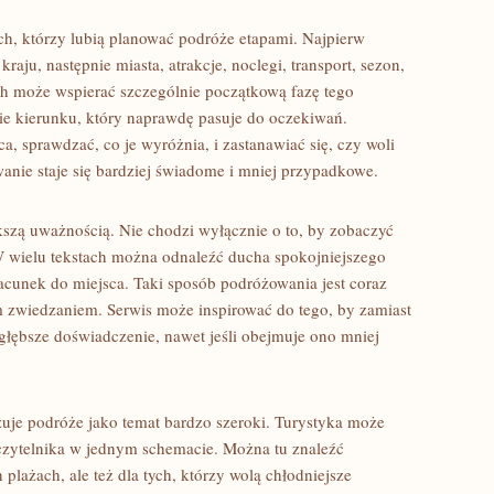
h, którzy lubią planować podróże etapami. Najpierw
aju, następnie miasta, atrakcje, noclegi, transport, sezon,
ish może wspierać szczególnie początkową fazę tego
nie kierunku, który naprawdę pasuje do oczekiwań.
 sprawdzać, co je wyróżnia, i zastanawiać się, czy woli
anie staje się bardziej świadome i mniej przypadkowe.
szą uważnością. Nie chodzi wyłącznie o to, by zobaczyć
 W wielu tekstach można odnaleźć ducha spokojniejszego
acunek do miejsca. Taki sposób podróżowania jest coraz
zwiedzaniem. Serwis może inspirować do tego, by zamiast
głębsze doświadczenie, nawet jeśli obejmuje ono mniej
azuje podróże jako temat bardzo szeroki. Turystyka może
 czytelnika w jednym schemacie. Można tu znaleźć
h plażach, ale też dla tych, którzy wolą chłodniejsze