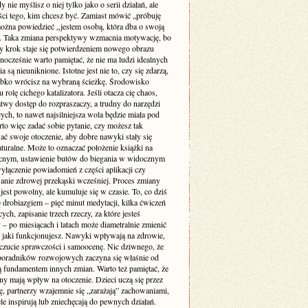
y nie myślisz o niej tylko jako o serii działań, ale
ści tego, kim chcesz być. Zamiast mówić „próbuję
można powiedzieć „jestem osobą, która dba o swoją
. Taka zmiana perspektywy wzmacnia motywację, bo
y krok staje się potwierdzeniem nowego obrazu
dnocześnie warto pamiętać, że nie ma ludzi idealnych
a są nieuniknione. Istotne jest nie to, czy się zdarzą,
zybko wrócisz na wybraną ścieżkę. Środowisko
 rolę cichego katalizatora. Jeśli otacza cię chaos,
atwy dostęp do rozpraszaczy, a trudny do narzędzi
ych, to nawet najsilniejsza wola będzie miała pod
to więc zadać sobie pytanie, czy możesz tak
ać swoje otoczenie, aby dobre nawyki stały się
aturalne. Może to oznaczać położenie książki na
ocnym, ustawienie butów do biegania w widocznym
yłączenie powiadomień z części aplikacji czy
anie zdrowej przekąski wcześniej. Proces zmiany
st powolny, ale kumuluje się w czasie. To, co dziś
 drobiazgiem – pięć minut medytacji, kilka ćwiczeń
cych, zapisanie trzech rzeczy, za które jesteś
– po miesiącach i latach może diametralnie zmienić
 jaki funkcjonujesz. Nawyki wpływają na zdrowie,
oczucie sprawczości i samoocenę. Nic dziwnego, że
 poradników rozwojowych zaczyna się właśnie od
ą fundamentem innych zmian. Warto też pamiętać, że
ny mają wpływ na otoczenie. Dzieci uczą się przez
ę, partnerzy wzajemnie się „zarażają” zachowaniami,
ele inspirują lub zniechęcają do pewnych działań.