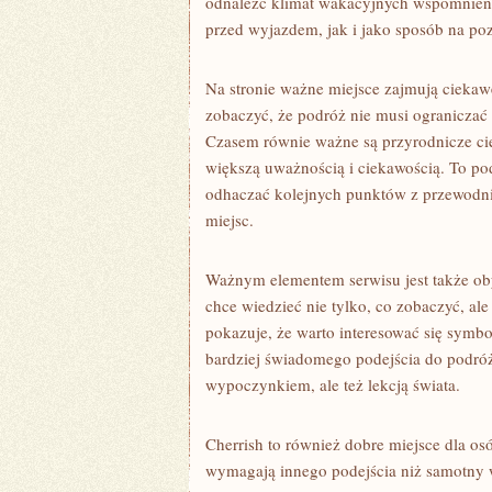
odnaleźć klimat wakacyjnych wspomnień. 
przed wyjazdem, jak i jako sposób na po
Na stronie ważne miejsce zajmują ciekaw
zobaczyć, że podróż nie musi ograniczać 
Czasem równie ważne są przyrodnicze ciek
większą uważnością i ciekawością. To pod
odhaczać kolejnych punktów z przewodni
miejsc.
Ważnym elementem serwisu jest także oby
chce wiedzieć nie tylko, co zobaczyć, al
pokazuje, że warto interesować się sym
bardziej świadomego podejścia do podróżo
wypoczynkiem, ale też lekcją świata.
Cherrish to również dobre miejsce dla os
wymagają innego podejścia niż samotny 