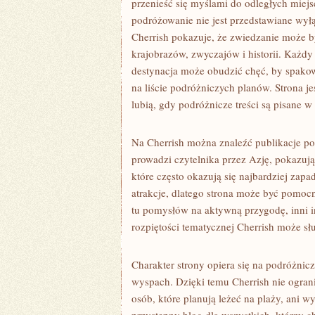
przenieść się myślami do odległych miej
podróżowanie nie jest przedstawiane wyłą
Cherrish pokazuje, że zwiedzanie może b
krajobrazów, zwyczajów i historii. Każdy
destynacja może obudzić chęć, by spakow
na liście podróżniczych planów. Strona je
lubią, gdy podróżnicze treści są pisane 
Na Cherrish można znaleźć publikacje po
prowadzi czytelnika przez Azję, pokazują
które często okazują się najbardziej zap
atrakcje, dlatego strona może być pomoc
tu pomysłów na aktywną przygodę, inni in
rozpiętości tematycznej Cherrish może sł
Charakter strony opiera się na podróżnic
wyspach. Dzięki temu Cherrish nie ogranic
osób, które planują leżeć na plaży, ani 