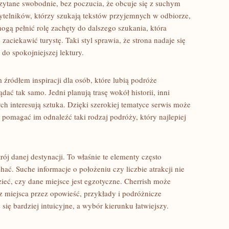
czytane swobodnie, bez poczucia, że obcuje się z suchym
ytelników, którzy szukają tekstów przyjemnych w odbiorze,
ogą pełnić rolę zachęty do dalszego szukania, która
ciekawić turystę. Taki styl sprawia, że strona nadaje się
do spokojniejszej lektury.
źródłem inspiracji dla osób, które lubią podróże
ać tak samo. Jedni planują trasę wokół historii, inni
rych interesują sztuka. Dzięki szerokiej tematyce serwis może
pomagać im odnaleźć taki rodzaj podróży, który najlepiej
ój danej destynacji. To właśnie te elementy często
ać. Suche informacje o położeniu czy liczbie atrakcji nie
ieć, czy dane miejsce jest egzotyczne. Cherrish może
 miejsca przez opowieść, przykłady i podróżnicze
 się bardziej intuicyjne, a wybór kierunku łatwiejszy.