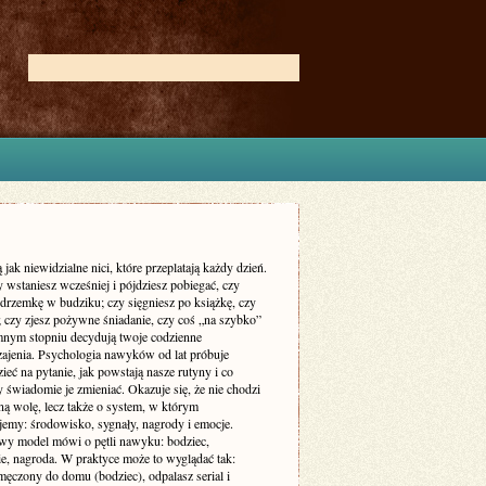
jak niewidzialne nici, które przeplatają każdy dzień.
 wstaniesz wcześniej i pójdziesz pobiegać, czy
 drzemkę w budziku; czy sięgniesz po książkę, czy
; czy zjesz pożywne śniadanie, czy coś „na szybko”
nym stopniu decydują twoje codzienne
ajenia. Psychologia nawyków od lat próbuje
eć na pytanie, jak powstają nasze rutyny i co
y świadomie je zmieniać. Okazuje się, że nie chodzi
lną wolę, lecz także o system, w którym
jemy: środowisko, sygnały, nagrody i emocje.
y model mówi o pętli nawyku: bodziec,
e, nagroda. W praktyce może to wyglądać tak:
męczony do domu (bodziec), odpalasz serial i