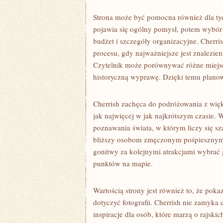
Strona może być pomocna również dla tyc
pojawia się ogólny pomysł, potem wybór kr
budżet i szczegóły organizacyjne. Cherr
procesu, gdy najważniejsze jest znalezie
Czytelnik może porównywać różne miejsca,
historyczną wyprawę. Dzięki temu planow
Cherrish zachęca do podróżowania z więk
jak najwięcej w jak najkrótszym czasie.
poznawania świata, w którym liczy się sz
bliższy osobom zmęczonym pośpiesznym 
gonitwy za kolejnymi atrakcjami wybrać 
punktów na mapie.
Wartością strony jest również to, że pok
dotyczyć fotografii. Cherrish nie zamyka
inspiracje dla osób, które marzą o rajskic