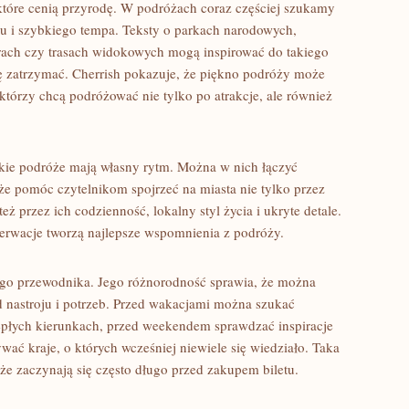
które cenią przyrodę. W podróżach coraz częściej szukamy
u i szybkiego tempa. Teksty o parkach narodowych,
orach czy trasach widokowych mogą inspirować do takiego
 zatrzymać. Cherrish pokazuje, że piękno podróży może
, którzy chcą podróżować nie tylko po atrakcje, ale również
skie podróże mają własny rytm. Można w nich łączyć
e pomóc czytelnikom spojrzeć na miasta nie tylko przez
też przez ich codzienność, lokalny styl życia i ukryte detale.
serwacje tworzą najlepsze wspomnienia z podróży.
ego przewodnika. Jego różnorodność sprawia, że można
d nastroju i potrzeb. Przed wakacjami można szukać
epłych kierunkach, przed weekendem sprawdzać inspiracje
wać kraje, o których wcześniej niewiele się wiedziało. Taka
że zaczynają się często długo przed zakupem biletu.