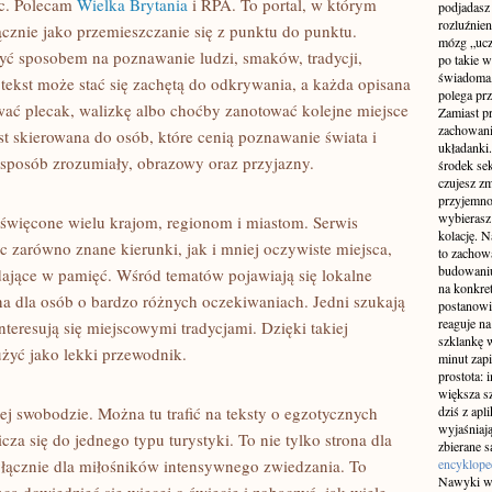
sc. Polecam
Wielka Brytania
i RPA. To portal, w którym
podjadasz
rozluźnien
cznie jako przemieszczanie się z punktu do punktu.
mózg „ucz
yć sposobem na poznawanie ludzi, smaków, tradycji,
po takie w
świadoma,
 tekst może stać się zachętą do odkrywania, a każda opisana
polega prz
ać plecak, walizkę albo choćby zanotować kolejne miejsce
Zamiast p
zachowania
st skierowana do osób, które cenią poznawanie świata i
układanki
w sposób zrozumiały, obrazowy oraz przyjazny.
środek se
czujesz zm
przyjemnoś
wybierasz 
święcone wielu krajom, regionom i miastom. Serwis
kolację. N
c zarówno znane kierunki, jak i mniej oczywiste miejsca,
to zachow
budowaniu
adające w pamięć. Wśród tematów pojawiają się lokalne
na konkret
na dla osób o bardzo różnych oczekiwaniach. Jedni szukają
postanowi
reaguje n
teresują się miejscowymi tradycjami. Dzięki takiej
szklankę 
użyć jako lekki przewodnik.
minut zapi
prostota: 
większa sz
zej swobodzie. Można tu trafić na teksty o egzotycznych
dziś z apl
wyjaśniaj
za się do jednego typu turystyki. To nie tylko strona dla
zbierane 
wyłącznie dla miłośników intensywnego zwiedzania. To
encyklope
Nawyki wi