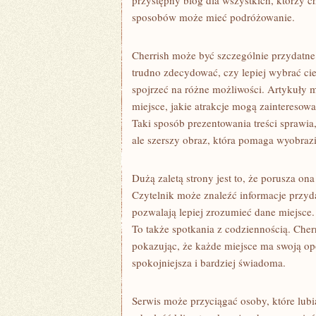
przystępny blog dla wszystkich, którzy ch
sposobów może mieć podróżowanie.
Cherrish może być szczególnie przydatne
trudno zdecydować, czy lepiej wybrać c
spojrzeć na różne możliwości. Artykuły 
miejsce, jakie atrakcje mogą zainteresowa
Taki sposób prezentowania treści sprawia,
ale szerszy obraz, która pomaga wyobrazi
Dużą zaletą strony jest to, że porusza on
Czytelnik może znaleźć informacje przyda
pozwalają lepiej zrozumieć dane miejsce. P
To także spotkania z codziennością. Cherr
pokazując, że każde miejsce ma swoją o
spokojniejsza i bardziej świadoma.
Serwis może przyciągać osoby, które lub