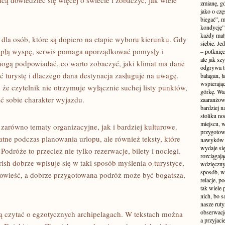
cą dowiedzieć się więcej o świecie i zobaczyć, jak wiele
zmianę, gd
jako o czę
biegać”, 
kondycję”
każdy mał
 dla osób, które są dopiero na etapie wyboru kierunku. Gdy
siebie. Je
iepłą wyspę, serwis pomaga uporządkować pomysły i
– potknięci
ale jak s
mogą podpowiadać, co warto zobaczyć, jaki klimat ma dane
odgrywa tu
ć turystę i dlaczego dana destynacja zasługuje na uwagę.
bałagan, ł
wspierając
 że czytelnik nie otrzymuje wyłącznie suchej listy punktów,
górkę. War
ć sobie charakter wyjazdu.
zaaranżow
bardziej n
stoliku n
miejscu, w
a zarówno tematy organizacyjne, jak i bardziej kulturowe.
przygotow
tne podczas planowania urlopu, ale również teksty, które
nawyków je
wydaje się
odróże to przecież nie tylko rezerwacje, bilety i noclegi.
rozciągają
ish dobrze wpisuje się w taki sposób myślenia o turystyce,
wdzięczny 
sposób, w
powieść, a dobrze przygotowana podróż może być bogatsza,
relacje, p
tak wiele
nich, bo s
nasze ruty
obserwacj
ią czytać o egzotycznych archipelagach. W tekstach można
a przyjaci