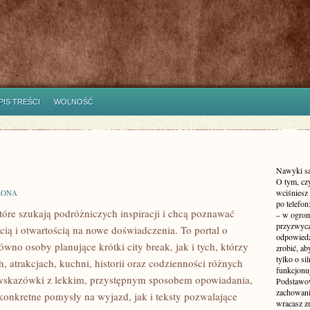
PIS TREŚCI
WOLNOŚĆ
Nawyki są 
O tym, czy
wciśniesz
ZONA
po telefon
które szukają podróżniczych inspiracji i chcą poznawać
– w ogrom
przyzwycz
cią i otwartością na nowe doświadczenia. To portal o
odpowiedzi
wno osoby planujące krótki city break, jak i tych, którzy
zrobić, ab
tylko o si
h, atrakcjach, kuchni, historii oraz codzienności różnych
funkcjonu
e wskazówki z lekkim, przystępnym sposobem opowiadania,
Podstawow
zachowani
onkretne pomysły na wyjazd, jak i teksty pozwalające
wracasz z