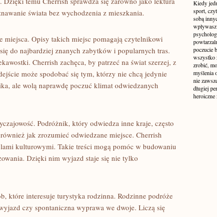
Dzięki temu Cherrish sprawdza się zarówno jako lektura
Kiedy jed
sport, czy
znawanie świata bez wychodzenia z mieszkania.
sobą inny
wpływasz 
psycholog
e miejsca. Opisy takich miejsc pomagają czytelnikowi
powtarzal
się do najbardziej znanych zabytków i popularnych tras.
poczucie b
wszystko z
awostki. Cherrish zachęca, by patrzeć na świat szerzej, z
zrobić, m
ejście może spodobać się tym, którzy nie chcą jedynie
myślenia 
nie zawsze
ka, ale wolą naprawdę poczuć klimat odwiedzanych
długiej pe
heroiczne
czajowość. Podróżnik, który odwiedza inne kraje, często
e również jak zrozumieć odwiedzane miejsce. Cherrish
bolami kulturowymi. Takie treści mogą pomóc w budowaniu
wania. Dzięki nim wyjazd staje się nie tylko
ób, które interesuje turystyka rodzinna. Rodzinne podróże
wyjazd czy spontaniczna wyprawa we dwoje. Liczą się