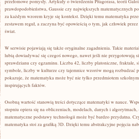
przełomowe pomysły. Artykuły o twierdzeniu Pitagorasa, teorii Galo
prawdopodobieństwa, Gaussie czy największych matematycznych p
za każdym wzorem kryje się kontekst. Dzięki temu matematyka prze
zestawem reguł, a zaczyna być opowieścią o tym, jak człowiek prze
świat.
W serwisie pojawiają się także oryginalne zagadnienia. Takie materiał
lubią dowiadywać się czegoś nowego, nawet jeśli nie przygotowują s
sprawdzianu czy egzaminu. Liczba 42, liczby platoniczne, fraktale,
symbole, liczby w kulturze czy tajemnice wzorów mogą rozbudzać p
pokazuje, że matematyka może być nie tylko przedmiotem szkolnym,
inspirujących faktów.
Osobną wartość stanowią treści dotyczące matematyki w nauce. Ws
stopniu opiera się na obliczeniach, modelach, danych i algorytmach,
matematyczne podstawy technologii może być bardzo przydatna. Czy
matematyka stoi za grafiką 3D. Dzięki temu abstrakcyjne pojęcia nab