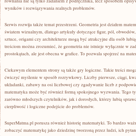
równania nie są tylko zadaniem z podręcznika, lecz sposobem opisyw
wyników i rozwiązywania realnych problemów.
Serwis rozwija także temat przestrzeni. Geometria jest działem matem
światem wizualnym, dlatego artykuły dotyczące figur, pól, obwodów, 
sztuce, origami czy architekturze mogą być atrakcyjne dla osób lubi
treściom można zrozumieć, że geometria nie istnieje wyłącznie w zad
prostokątach, ale jest obecna w grafice. To pozwala spojrzeć na mat
Ciekawym elementem strony są także gry logiczne. Takie treści mogą
ćwiczyć myślenie w sposób rozrywkowy. Liczby pierwsze, ciągi, kw
układanki, zabawy na osi liczbowej czy zgadywanie liczb z podpowi
matematyka może być również formą spokojnego wyzwania. Tego ty
zarówno młodszych czytelników, jak i dorosłych, którzy lubią spraw
cierpliwość i logiczne podejście do problemów.
SuperMatma.pl porusza również historię matematyki. To bardzo waż
zobaczyć matematykę jako dziedzinę tworzoną przez ludzi, ich pytania