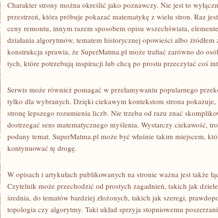
Charakter strony można określić jako poznawczy. Nie jest to wyłącz
przestrzeń, która próbuje pokazać matematykę z wielu stron. Raz jes
ceny remontu, innym razem sposobem opisu wszechświata, elemente
działania algorytmów, tematem historycznej opowieści albo źródłem
konstrukcja sprawia, że SuperMatma.pl może trafiać zarówno do osób
tych, które potrzebują inspiracji lub chcą po prostu przeczytać coś in
Serwis może również pomagać w przełamywaniu popularnego przeko
tylko dla wybranych. Dzięki ciekawym kontekstom strona pokazuje,
stronę lepszego rozumienia liczb. Nie trzeba od razu znać skompliko
dostrzegać sens matematycznego myślenia. Wystarczy ciekawość, troc
podany temat. SuperMatma.pl może być właśnie takim miejscem, kt
kontynuować tę drogę.
W opisach i artykułach publikowanych na stronie ważna jest także łąc
Czytelnik może przechodzić od prostych zagadnień, takich jak dzielen
średnia, do tematów bardziej złożonych, takich jak szeregi, prawdopo
topologia czy algorytmy. Taki układ sprzyja stopniowemu poszerzan