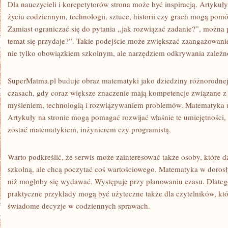
Dla nauczycieli i korepetytorów strona może być inspiracją. Artyku
życiu codziennym, technologii, sztuce, historii czy grach mogą pom
Zamiast ograniczać się do pytania „jak rozwiązać zadanie?”, można
temat się przydaje?”. Takie podejście może zwiększać zaangażowani
nie tylko obowiązkiem szkolnym, ale narzędziem odkrywania zależn
SuperMatma.pl buduje obraz matematyki jako dziedziny różnorodnej
czasach, gdy coraz większe znaczenie mają kompetencje związane z
myśleniem, technologią i rozwiązywaniem problemów. Matematyka u
Artykuły na stronie mogą pomagać rozwijać właśnie te umiejętności, n
zostać matematykiem, inżynierem czy programistą.
Warto podkreślić, że serwis może zainteresować także osoby, które
szkolną, ale chcą poczytać coś wartościowego. Matematyka w dorosły
niż mogłoby się wydawać. Występuje przy planowaniu czasu. Dlateg
praktyczne przykłady mogą być użyteczne także dla czytelników, kt
świadome decyzje w codziennych sprawach.