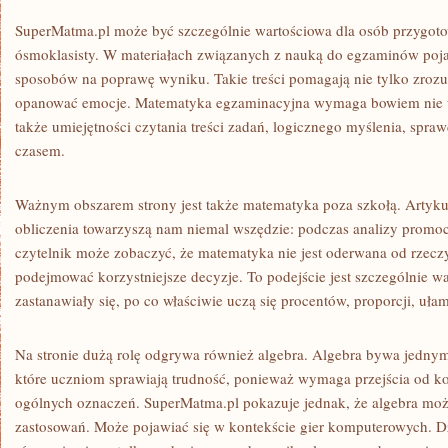
SuperMatma.pl może być szczególnie wartościowa dla osób przygot
ósmoklasisty. W materiałach związanych z nauką do egzaminów poja
sposobów na poprawę wyniku. Takie treści pomagają nie tylko zrozum
opanować emocje. Matematyka egzaminacyjna wymaga bowiem nie t
także umiejętności czytania treści zadań, logicznego myślenia, spr
czasem.
Ważnym obszarem strony jest także matematyka poza szkołą. Artykuł
obliczenia towarzyszą nam niemal wszędzie: podczas analizy promoc
czytelnik może zobaczyć, że matematyka nie jest oderwana od rzecz
podejmować korzystniejsze decyzje. To podejście jest szczególnie wa
zastanawiały się, po co właściwie uczą się procentów, proporcji, uł
Na stronie dużą rolę odgrywa również algebra. Algebra bywa jednym
które uczniom sprawiają trudność, ponieważ wymaga przejścia od ko
ogólnych oznaczeń. SuperMatma.pl pokazuje jednak, że algebra może
zastosowań. Może pojawiać się w kontekście gier komputerowych. Dz