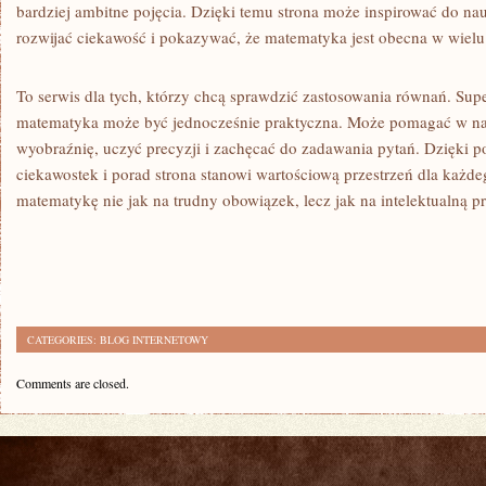
bardziej ambitne pojęcia. Dzięki temu strona może inspirować do n
rozwijać ciekawość i pokazywać, że matematyka jest obecna w wielu
To serwis dla tych, którzy chcą sprawdzić zastosowania równań. Sup
matematyka może być jednocześnie praktyczna. Może pomagać w nauc
wyobraźnię, uczyć precyzji i zachęcać do zadawania pytań. Dzięki p
ciekawostek i porad strona stanowi wartościową przestrzeń dla każde
matematykę nie jak na trudny obowiązek, lecz jak na intelektualną p
CATEGORIES:
BLOG INTERNETOWY
Comments are closed.