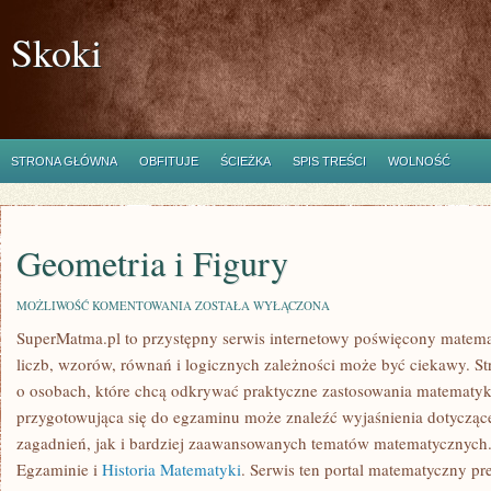
Skoki
STRONA GŁÓWNA
OBFITUJE
ŚCIEŻKA
SPIS TREŚCI
WOLNOŚĆ
Geometria i Figury
GEOMETRIA
MOŻLIWOŚĆ KOMENTOWANIA
ZOSTAŁA WYŁĄCZONA
I
SuperMatma.pl to przystępny serwis internetowy poświęcony matemat
FIGURY
liczb, wzorów, równań i logicznych zależności może być ciekawy. St
o osobach, które chcą odkrywać praktyczne zastosowania matematyk
przygotowująca się do egzaminu może znaleźć wyjaśnienia dotyczą
zagadnień, jak i bardziej zaawansowanych tematów matematycznych
Egzaminie i
Historia Matematyki
. Serwis ten portal matematyczny p