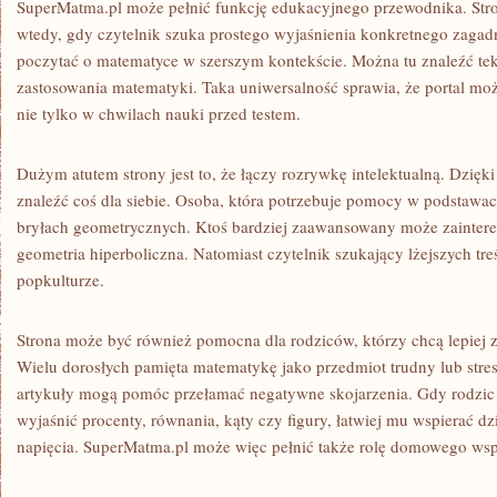
SuperMatma.pl może pełnić funkcję edukacyjnego przewodnika. Stro
wtedy, gdy czytelnik szuka prostego wyjaśnienia konkretnego zagadn
poczytać o matematyce w szerszym kontekście. Można tu znaleźć tek
zastosowania matematyki. Taka uniwersalność sprawia, że portal mo
nie tylko w chwilach nauki przed testem.
Dużym atutem strony jest to, że łączy rozrywkę intelektualną. Dzięk
znaleźć coś dla siebie. Osoba, która potrzebuje pomocy w podstawac
bryłach geometrycznych. Ktoś bardziej zaawansowany może zainteres
geometria hiperboliczna. Natomiast czytelnik szukający lżejszych 
popkulturze.
Strona może być również pomocna dla rodziców, którzy chcą lepiej 
Wielu dorosłych pamięta matematykę jako przedmiot trudny lub stres
artykuły mogą pomóc przełamać negatywne skojarzenia. Gdy rodzic 
wyjaśnić procenty, równania, kąty czy figury, łatwiej mu wspierać d
napięcia. SuperMatma.pl może więc pełnić także rolę domowego wsp