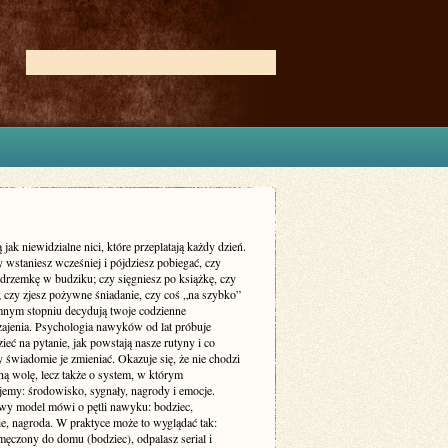
jak niewidzialne nici, które przeplatają każdy dzień.
 wstaniesz wcześniej i pójdziesz pobiegać, czy
 drzemkę w budziku; czy sięgniesz po książkę, czy
; czy zjesz pożywne śniadanie, czy coś „na szybko”
nym stopniu decydują twoje codzienne
ajenia. Psychologia nawyków od lat próbuje
eć na pytanie, jak powstają nasze rutyny i co
y świadomie je zmieniać. Okazuje się, że nie chodzi
lną wolę, lecz także o system, w którym
jemy: środowisko, sygnały, nagrody i emocje.
y model mówi o pętli nawyku: bodziec,
e, nagroda. W praktyce może to wyglądać tak:
męczony do domu (bodziec), odpalasz serial i