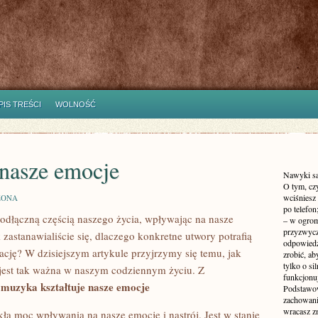
PIS TREŚCI
WOLNOŚĆ
nasze emocje
Nawyki są 
O tym, czy
wciśniesz
ZONA
po telefon
eodłączną⁤ częścią naszego życia, wpływając na ⁣nasze
– w ogrom
przyzwycz
⁢zastanawialiście ⁢się, dlaczego konkretne utwory potrafią
odpowiedzi
cję? W‌ dzisiejszym artykule przyjrzymy się temu, jak
zrobić, ab
tylko o si
⁣ jest ⁤tak ważna w naszym codziennym życiu. Z
funkcjonu
 muzyka ⁣kształtuje nasze emocje
Podstawow
zachowani
wracasz z
‌moc wpływania ⁤na nasze ⁢emocje i‍ nastrój. Jest w stanie