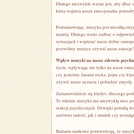
Dlatego niezwykle ważne ⁢jest, aby dbać o
która wspiera nasze emocjonalne​ potrzeb
Podsumowując, muzyka jest nieodłącznym e
nastrój. Dlatego warto zadbać⁣ o odpowied
⁣sytuacjach i wspierać ‌nasze dobre samop
pozwólmy muzyce ożywić nasze emocje!
Wpływ muzyki na​ nasze zdrowie psychi
życiu, wpływając nie tylko na nasze emoc
czy jesteśmy fanami⁢ rocka,​ popu czy kl
ożywić nasze ⁤uczucia i pobudzić zmysły.
Zastanawialiście się​ kiedyś, dlaczego⁣ po
⁢To ‌właśnie muzyka ma niezwykłą moc p
reakcji psychicznych. Dźwięki potrafią‍ d
zarówno‌ radość, jak ‍i smutek czy nosta
Badania naukowe potwierdzają, że muzyk