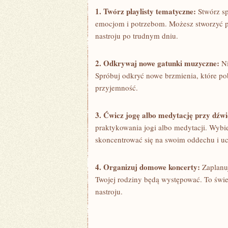
1. Twórz ‍playlisty​ tematyczne:
Stwórz sp
emocjom i potrzebom. Możesz ‍stworzyć pla
nastroju ‍po⁣ trudnym dniu.
2. Odkrywaj ⁣nowe gatunki ‌muzyczne:
Ni
Spróbuj odkryć nowe brzmienia, które ‌po
przyjemność.
3. Ćwicz‍ jogę albo medytację⁤ przy dź
praktykowania jogi albo medytacji. Wybie
skoncentrować ⁤się na swoim oddechu i u
4.⁣ Organizuj ‍domowe​ koncerty:
Zaplanuj
Twojej‍ rodziny będą ​występować.‌ To św
nastroju.