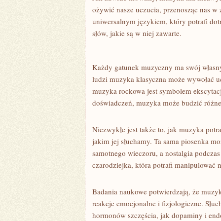
ożywić nasze uczucia, przenosząc nas w z
uniwersalnym językiem,⁢ który potrafi⁢ dot
słów, ‍jakie są w niej⁤ zawarte.
Każdy‌ gatunek muzyczny ma swój własny
ludzi muzyka ‍klasyczna⁢ może wywołać u
‌muzyka rockowa jest ​symbolem ekscytacji
‌doświadczeń, muzyka ‌może budzić​ różne
Niezwykłe jest⁤ także to, jak⁣ muzyka potr
jakim jej słuchamy. Ta sama⁣ piosenka mo
samotnego wieczoru, a nostalgia podczas
czarodziejka, która potrafi⁣ manipulować 
Badania naukowe potwierdzają, że muzyk
reakcje emocjonalne i fizjologiczne. Słu
hormonów szczęścia, jak dopaminy i endo