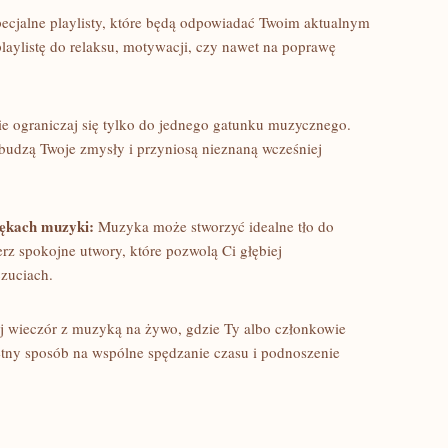
ecjalne playlisty, które będą odpowiadać ‍Twoim aktualnym
ylistę ⁢do relaksu, ​motywacji, czy nawet​ na poprawę
e ograniczaj się tylko do jednego ⁣gatunku muzycznego.
budzą⁢ Twoje zmysły i przyniosą nieznaną wcześniej
więkach muzyki:
Muzyka⁢ może ⁣stworzyć idealne tło ‍do
rz spokojne utwory, które pozwolą Ci głębiej
czuciach.
 ​wieczór ‍z muzyką na⁢ żywo, gdzie Ty albo członkowie
ietny sposób na wspólne spędzanie czasu i podnoszenie