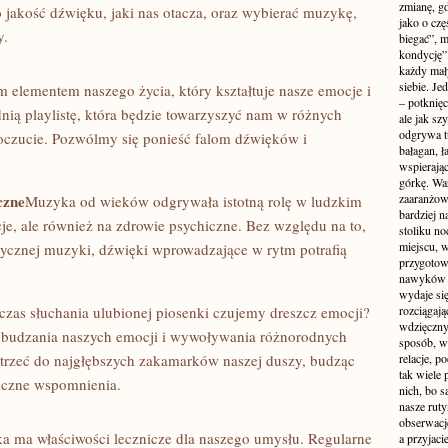
zmianę, gd
 jakość​ dźwięku, jaki nas otacza,‍ oraz wybierać muzykę,
jako o czę
y.
biegać”, 
kondycję”
każdy mał
siebie. Je
lementem ​naszego ‌życia, który ‌kształtuje nasze emocje i
– potknięci
nią playlistę, ‌która będzie towarzyszyć nam w różnych
ale jak s
odgrywa tu
oczucie. Pozwólmy ⁢się ⁤ponieść falom ​dźwięków i
bałagan, ł
wspierając
górkę. War
czne
zaaranżow
Muzyka od wieków odgrywała istotną⁢ rolę w ludzkim
bardziej n
je, ale również na zdrowie psychiczne. Bez ‌względu na to,
stoliku n
miejscu, w
asycznej muzyki, dźwięki wprowadzające w rytm potrafią
przygotow
nawyków je
wydaje się
dczas słuchania ‍ulubionej ​piosenki czujemy dreszcz emocji?
rozciągają
wdzięczny 
obudzania naszych emocji i wywoływania różnorodnych
sposób, w
otrzeć do ‌najgłębszych zakamarków⁤ naszej duszy, budząc
relacje, p
tak wiele
lgiczne wspomnienia.
nich, bo s
nasze ruty
obserwacj
a ma właściwości lecznicze dla naszego umysłu. Regularne
a przyjaci