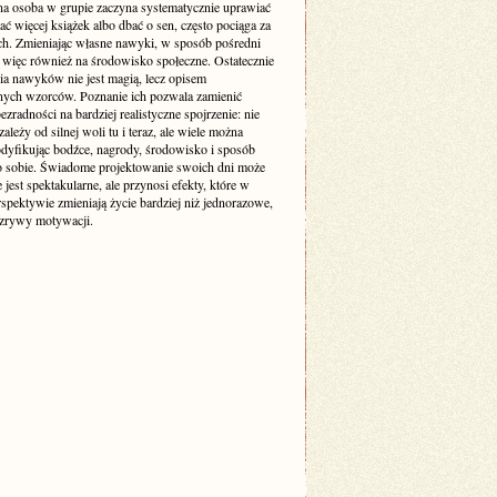
na osoba w grupie zaczyna systematycznie uprawiać
tać więcej książek albo dbać o sen, często pociąga za
ch. Zmieniając własne nawyki, w sposób pośredni
więc również na środowisko społeczne. Ostatecznie
ia nawyków nie jest magią, lecz opisem
nych wzorców. Poznanie ich pozwala zamienić
ezradności na bardziej realistyczne spojrzenie: nie
ależy od silnej woli tu i teraz, ale wiele można
odyfikując bodźce, nagrody, środowisko i sposób
o sobie. Świadome projektowanie swoich dni może
 jest spektakularne, ale przynosi efekty, które w
rspektywie zmieniają życie bardziej niż jednorazowe,
 zrywy motywacji.