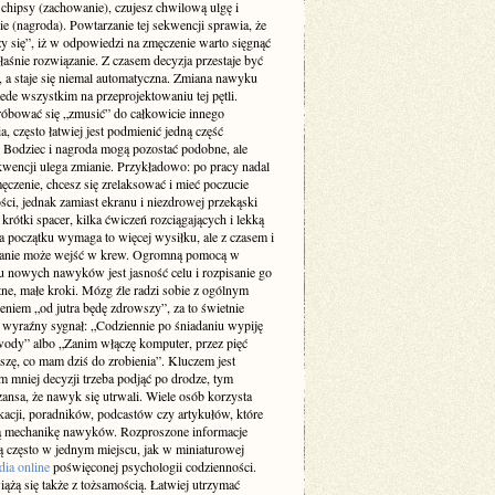
 chipsy (zachowanie), czujesz chwilową ulgę i
ie (nagroda). Powtarzanie tej sekwencji sprawia, że
y się”, iż w odpowiedzi na zmęczenie warto sięgnąć
łaśnie rozwiązanie. Z czasem decyzja przestaje być
 a staje się niemal automatyczna. Zmiana nawyku
ede wszystkim na przeprojektowaniu tej pętli.
róbować się „zmusić” do całkowicie innego
, często łatwiej jest podmienić jedną część
. Bodziec i nagroda mogą pozostać podobne, ale
kwencji ulega zmianie. Przykładowo: po pracy nadal
ęczenie, chcesz się zrelaksować i mieć poczucie
ci, jednak zamiast ekranu i niezdrowej przekąski
krótki spacer, kilka ćwiczeń rozciągających i lekką
a początku wymaga to więcej wysiłku, ale z czasem i
anie może wejść w krew. Ogromną pomocą w
 nowych nawyków jest jasność celu i rozpisanie go
ne, małe kroki. Mózg źle radzi sobie z ogólnym
eniem „od jutra będę zdrowszy”, za to świetnie
a wyraźny sygnał: „Codziennie po śniadaniu wypiję
wody” albo „Zanim włączę komputer, przez pięć
szę, co mam dziś do zrobienia”. Kluczem jest
im mniej decyzji trzeba podjąć po drodze, tym
ansa, że nawyk się utrwali. Wiele osób korzysta
ikacji, poradników, podcastów czy artykułów, które
ą mechanikę nawyków. Rozproszone informacje
są często w jednym miejscu, jak w miniaturowej
dia online
poświęconej psychologii codzienności.
ążą się także z tożsamością. Łatwiej utrzymać