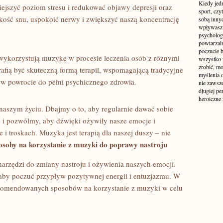
Kiedy jed
szyć⁢ poziom stresu i⁢ redukować objawy⁤ depresji⁢ oraz
sport, czy
ość⁤ snu, uspokoić ⁣nerwy i zwiększyć naszą koncentrację​
sobą inny
wpływasz 
psycholog
powtarzal
poczucie b
wykorzystują muzykę ⁤w procesie ​leczenia osób z różnymi
wszystko z
zrobić, m
fią być ‌skuteczną formą terapii, wspomagającą tradycyjne ​
myślenia 
⁢w​ powrocie do pełni psychicznego zdrowia.
nie zawsze
długiej pe
heroiczne
naszym życiu. Dbajmy o to, ‍aby⁣ regularnie dawać ⁤sobie
ry i ⁣pozwólmy, aby dźwięki ożywiły ⁤nasze emocje i
ie i troskach. Muzyka jest terapią dla naszej duszy – nie
oby ⁢na korzystanie z muzyki ‍do poprawy nastroju
arzędzi do zmiany⁢ nastroju i ⁢ożywienia naszych ⁣emocji.
by ‍poczuć przypływ pozytywnej ⁣energii​ i entuzjazmu.⁢ W
komendowanych sposobów⁢ na korzystanie z muzyki‌ w‌ celu