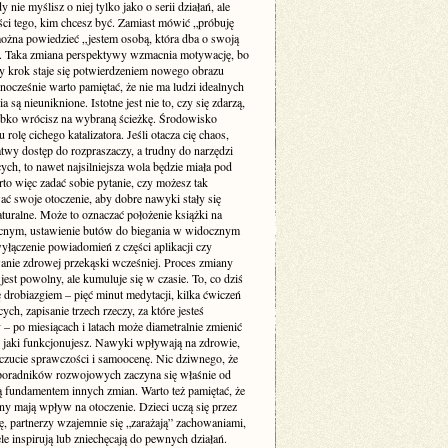
y nie myślisz o niej tylko jako o serii działań, ale
ści tego, kim chcesz być. Zamiast mówić „próbuję
można powiedzieć „jestem osobą, która dba o swoją
. Taka zmiana perspektywy wzmacnia motywację, bo
y krok staje się potwierdzeniem nowego obrazu
dnocześnie warto pamiętać, że nie ma ludzi idealnych
a są nieuniknione. Istotne jest nie to, czy się zdarzą,
zybko wrócisz na wybraną ścieżkę. Środowisko
 rolę cichego katalizatora. Jeśli otacza cię chaos,
atwy dostęp do rozpraszaczy, a trudny do narzędzi
ych, to nawet najsilniejsza wola będzie miała pod
to więc zadać sobie pytanie, czy możesz tak
ać swoje otoczenie, aby dobre nawyki stały się
aturalne. Może to oznaczać położenie książki na
ocnym, ustawienie butów do biegania w widocznym
yłączenie powiadomień z części aplikacji czy
anie zdrowej przekąski wcześniej. Proces zmiany
st powolny, ale kumuluje się w czasie. To, co dziś
 drobiazgiem – pięć minut medytacji, kilka ćwiczeń
cych, zapisanie trzech rzeczy, za które jesteś
– po miesiącach i latach może diametralnie zmienić
 jaki funkcjonujesz. Nawyki wpływają na zdrowie,
oczucie sprawczości i samoocenę. Nic dziwnego, że
 poradników rozwojowych zaczyna się właśnie od
ą fundamentem innych zmian. Warto też pamiętać, że
ny mają wpływ na otoczenie. Dzieci uczą się przez
ę, partnerzy wzajemnie się „zarażają” zachowaniami,
ele inspirują lub zniechęcają do pewnych działań.