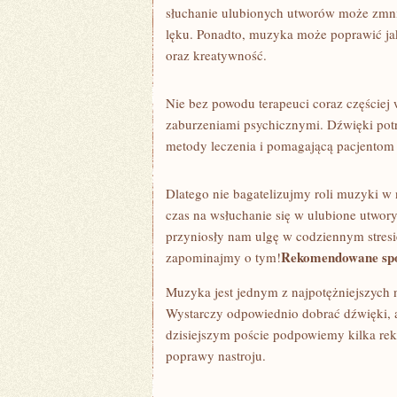
słuchanie ulubionych utworów może​ zmniej
lęku. Ponadto, muzyka może poprawić ⁤jak
oraz kreatywność.
Nie bez powodu terapeuci coraz częściej 
zaburzeniami psychicznymi. Dźwięki potra
metody leczenia i ⁣pomagającą pacjentom 
Dlatego⁤ nie bagatelizujmy roli muzyki w 
czas na wsłuchanie⁢ się w ⁢ulubione ⁢utwo
⁤przyniosły ​nam ulgę ‍w codziennym ​stres
Rekomendowane spos
⁤zapominajmy o tym!
Muzyka​ jest jednym z najpotężniejszych n
⁣Wystarczy odpowiednio dobrać⁢ dźwięki, a
dzisiejszym poście podpowiemy kilka ​re
poprawy nastroju.