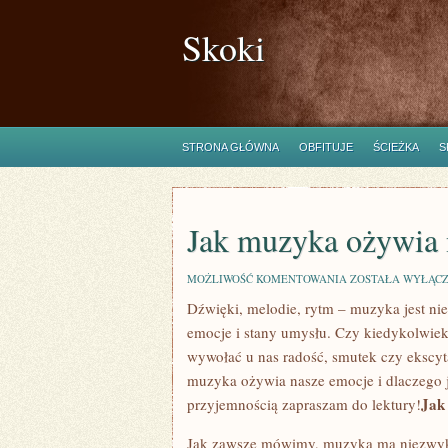
Skoki
STRONA GŁÓWNA
OBFITUJE
ŚCIEŻKA
S
Jak muzyka ożywia 
JAK
MOŻLIWOŚĆ KOMENTOWANIA
ZOSTAŁA WYŁĄC
MUZYKA
Dźwięki,‌ melodie, rytm ‍– muzyka jest⁢ ni
OŻYWIA
NASZE
emocje i stany ‌umysłu.⁣ Czy kiedykolwiek 
EMOCJE
wywołać u nas radość, smutek czy ekscyta
muzyka ‌ożywia nasze⁤ emocje i⁢ dlaczego
Jak
przyjemnością zapraszam ⁢do lektury!
Jak zawsze mówimy, ⁤muzyka ma‍ niezwykłą 