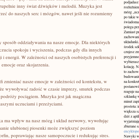
podjadasz
upełnie inny ⁤świat dźwięków i melodii. Muzyka⁣ jest
rozluźnien
mózg „ucz
rzeć do naszych serc​ i mózgów, nawet​ jeśli nie rozumiemy⁤
po takie w
świadoma,
polega prz
Zamiast p
zachowania
 sposób oddziaływania na nasze emocje. Dla niektórych⁣
układanki
środek se
czucia spokoju i wyciszenia, podczas gdy dla innych
czujesz zm
 i ‍energii. W zależności od naszych osobistych preferencji i
przyjemnoś
wybierasz 
 emocje oraz skojarzenia.
kolację. N
to zachow
budowaniu
afi zmieniać ​nasze emocje w ⁤zależności od kontekstu, w
na konkret
postanowi
że wywoływać radość⁣ w​ czasie ⁣imprezy, smutek ⁣podczas
reaguje n
 podróży pociągiem. Muzyka⁤ jest jak magiczna
szklankę 
minut zapi
naszymi uczuciami i ⁤przeżyciami.
prostota: 
większa sz
dziś z apl
a‍ ma wpływ ‌na nasz mózg i układ nerwowy, wywołując
wyjaśniaj
zbierane 
chanie ulubionej‍ piosenki ⁤może zwiększyć poziom
encyklope
rfin, poprawiając nasze samopoczucie i redukując stres.
Nawyki wi