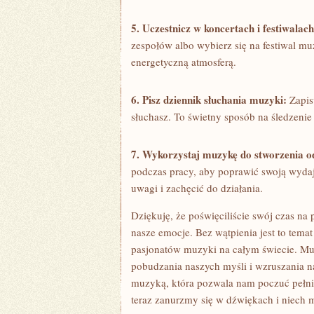
5. Uczestnicz w koncertach i festiwala
zespołów⁣ albo wybierz⁤ się na festiwal mu
energetyczną atmosferą.
6.‌ Pisz dziennik słuchania muzyki:
Zapisu
słuchasz. ⁢To świetny sposób na ‌śledzen
7. ​Wykorzystaj muzykę​ do stworzenia 
podczas pracy, aby poprawić swoją​ wyda
uwagi i ‍zachęcić do​ działania.
Dziękuję, że ‍poświęciliście‌ swój czas na
nasze ​emocje. Bez wątpienia jest to tem
pasjonatów muzyki ⁤na całym świecie. M
pobudzania naszych myśli‌ i wzruszania na
muzyką, która pozwala nam poczuć pełnię
teraz zanurzmy się w dźwiękach i ⁢niec