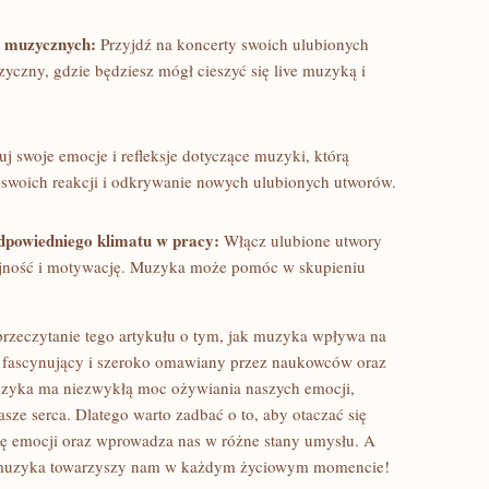
ch muzycznych:
Przyjdź na koncerty ‌swoich⁤ ulubionych
zyczny, gdzie będziesz mógł ⁤cieszyć się live muzyką⁢ i‍
j swoje ⁤emocje i refleksje dotyczące​ muzyki,⁤ którą
ie swoich‌ reakcji i odkrywanie nowych ulubionych utworów.
odpowiedniego klimatu w pracy:
Włącz ulubione utwory
jność‍ i​ motywację. Muzyka może pomóc w⁤ skupieniu
 przeczytanie tego‍ artykułu o⁣ tym, jak muzyka wpływa na
at fascynujący i szeroko ⁣omawiany ‌przez naukowców oraz
uzyka ma niezwykłą moc ożywiania naszych emocji,
sze serca. Dlatego warto ‍zadbać o to, aby otaczać ​się
​ emocji oraz wprowadza nas w różne stany umysłu. A ​
h muzyka towarzyszy nam ​w każdym ​życiowym momencie!