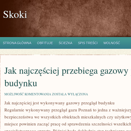
Skoki
STRONA GŁÓWNA
OBFITUJE
ŚCIEŻKA
SPIS TREŚCI
WOLNOŚĆ
Jak najczęściej przebiega gazowy
budynku
JAK
MOŻLIWOŚĆ KOMENTOWANIA
ZOSTAŁA WYŁĄCZONA
NAJCZĘŚCIEJ
Jak najczęściej jest wykonywany gazowy przegląd budynku
PRZEBIEGA
GAZOWY
Regularnie wykonywany przegląd gazu Poznań to jedna z ważniejsz
PRZEGLĄD
BUDYNKU
bezpieczeństwa we wszystkich obiektach mieszkalnych czy użytkow
miejsce powinien zacząć pracę od sprawdzenia szczelności wszelkic
specjalistycznego sprzętu. Później bada dokładnie stan techniczny 