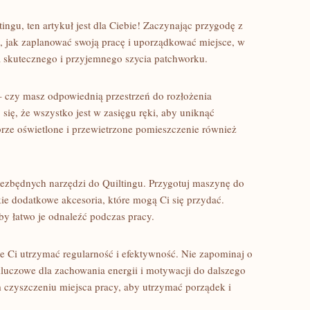
ngu, ⁢ten artykuł jest dla Ciebie! Zaczynając przygodę‍ z‌
 jak zaplanować‌ swoją pracę i uporządkować⁣ miejsce, w
la skutecznego i przyjemnego szycia patchworku.
– czy masz odpowiednią przestrzeń do rozłożenia
się, że⁣ wszystko jest w zasięgu ręki, aby​ uniknąć⁤
brze oświetlone i przewietrzone pomieszczenie również
ezbędnych narzędzi do Quiltingu. Przygotuj maszynę⁣ do
lkie dodatkowe akcesoria, które mogą Ci się⁣ przydać.
y łatwo je ⁢odnaleźć podczas pracy.
Ci⁤ utrzymać regularność‍ i efektywność. Nie zapominaj o
 kluczowe dla zachowania energii i motywacji do dalszego
m czyszczeniu miejsca pracy, aby utrzymać ‍porządek i