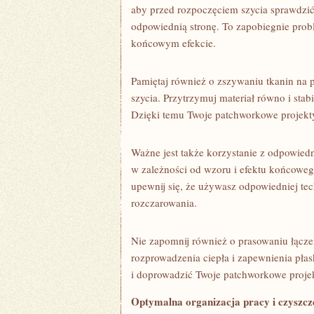
aby przed rozpoczęciem‌ szycia sprawdzić
odpowiednią stronę. To zapobiegnie pro
końcowym⁢ efekcie.
Pamiętaj ⁤również o zszywaniu tkanin na p
szycia.‌ Przytrzymuj materiał równo ⁣i sta
Dzięki temu Twoje patchworkowe⁢ projekt
Ważne jest także korzystanie z odpowiednic
w zależności⁢ od wzoru i efektu końcoweg
upewnij się, że używasz odpowiedniej te
rozczarowania.
Nie ‍zapomnij również ⁤o prasowaniu łącz
rozprowadzenia ciepła i zapewnienia pła
i doprowadzić Twoje patchworkowe projek
Optymalna organizacja pracy i czyszcz