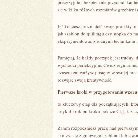
precyzyjnie i bezpiecznie przycinć tkani
się w kilka różnych ⁢rozmiarów grzebieni 
Jeśli chcesz urozmaicić swoje⁤ projekty, 
jak szablon do quilitngu czy stopka do m
eksperymentować z‍ różnymi technikami i 
Pamiętaj, że każdy początek jest trudny, d
wychodzi‌ perfekcyjnie. ⁤Ćwicz regularnie,
czasem zauważysz postępy w swojej pracy.⁢ 
rozwijać swoją kreatywność.
Pierwsze kroki w przygotowaniu wzoru ‌
to kluczowy etap dla początkujących, któ
artykuł krok ‌po‍ kroku⁣ pokaże ⁣Ci, jak z
Zanim rozpoczniesz pracę nad​ pierwszy
skorzystać z⁤ gotowego szablonu lub ⁢stwor