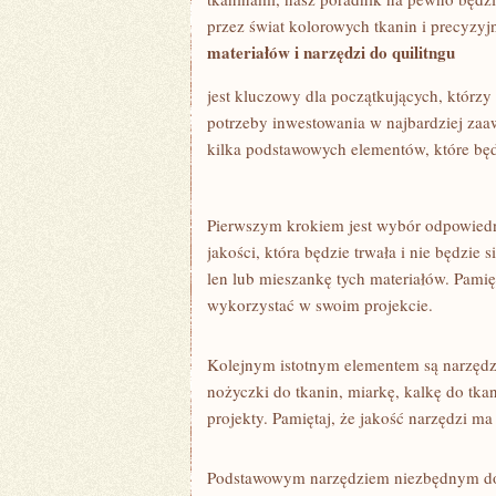
POCZĄTKUJĄCYCH
przez świat kolorowych ⁢tkanin i ⁣precyzy
materiałów i narzędzi do quilitngu
jest kluczowy dla początkujących, którzy 
potrzeby inwestowania w najbardziej za
kilka podstawowych elementów, które będą
Pierwszym krokiem jest wybór⁤ odpowiedni
jakości, która będzie trwała i nie będzie
len lub mieszankę tych materiałów.‍ Pamięt
wykorzystać w swoim projekcie.
Kolejnym istotnym ‌elementem ‍są ​narzędz
nożyczki do tkanin, miarkę, kalkę do tkani
projekty. Pamiętaj, że jakość narzędzi ma
Podstawowym narzędziem niezbędnym do ‌q