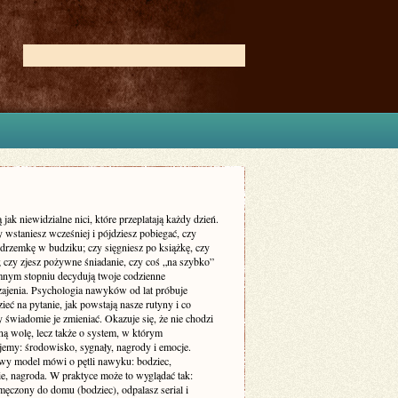
jak niewidzialne nici, które przeplatają każdy dzień.
 wstaniesz wcześniej i pójdziesz pobiegać, czy
 drzemkę w budziku; czy sięgniesz po książkę, czy
; czy zjesz pożywne śniadanie, czy coś „na szybko”
nym stopniu decydują twoje codzienne
ajenia. Psychologia nawyków od lat próbuje
eć na pytanie, jak powstają nasze rutyny i co
y świadomie je zmieniać. Okazuje się, że nie chodzi
lną wolę, lecz także o system, w którym
jemy: środowisko, sygnały, nagrody i emocje.
y model mówi o pętli nawyku: bodziec,
e, nagroda. W praktyce może to wyglądać tak:
męczony do domu (bodziec), odpalasz serial i