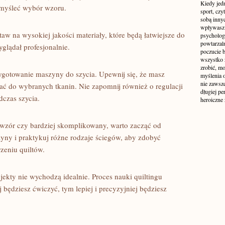
Kiedy jed
emyśleć ​wybór wzoru.
sport, czy
sobą inny
wpływasz 
aw na ⁤wysokiej⁣ jakości materiały, które będą łatwiejsze do
psycholog
powtarzal
yglądał profesjonalnie.
poczucie b
wszystko z
zrobić, m
ygotowanie maszyny do ‌szycia. Upewnij się,‍ że masz
myślenia 
nie zawsze
wać do wybranych tkanin. Nie ‍zapomnij również o‍ regulacji
długiej pe
czas​ szycia.
heroiczne
wzór czy bardziej‌ skomplikowany, warto ‌zacząć‌ od
zyny i praktykuj różne rodzaje​ ściegów, aby zdobyć
zeniu quiltów.
ojekty nie ‌wychodzą⁢ idealnie. Proces nauki quiltingu
 będziesz ćwiczyć, tym⁣ lepiej i precyzyjniej będziesz