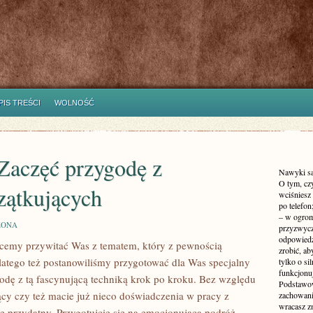
PIS TREŚCI
WOLNOŚĆ
Zaczęć przygodę z
Nawyki są 
O tym, czy
zątkujących
wciśniesz
po telefon
– w ogrom
ZONA
przyzwycz
odpowiedzi
chcemy przywitać Was z tematem, który z pewnością
zrobić, ab
latego też postanowiliśmy‌ przygotować dla Was specjalny⁣
tylko o si
funkcjonu
dę z tą fascynującą techniką ⁣krok po kroku. Bez względu
Podstawow
jący czy też macie już nieco doświadczenia w pracy z
zachowani
wracasz z
 przydatny.‌ Przygotujcie się na‌ emocjonującą podróż​