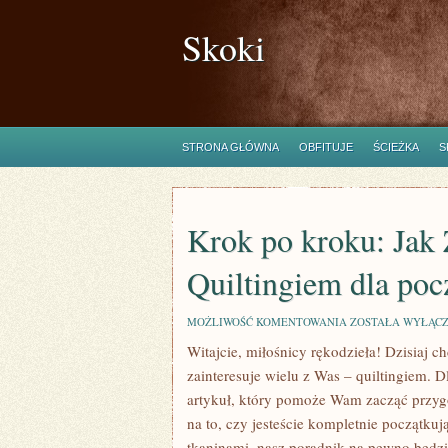
Skoki
STRONA GŁÓWNA
OBFITUJE
ŚCIEŻKA
S
Krok po kroku: Jak 
Quiltingiem dla poc
KROK
MOŻLIWOŚĆ KOMENTOWANIA
ZOSTAŁA WYŁĄC
PO
Witajcie, miłośnicy rękodzieła! Dzisiaj 
KROKU:
JAK
zainteresuje wielu z Was – quiltingiem. D
ZACZĘĆ
PRZYGODĘ
artykuł, który pomoże Wam zacząć przygo
Z
na to, czy jesteście kompletnie początku
QUILTINGIEM
DLA
tkaninami, nasz⁤ poradnik na pewno będzie