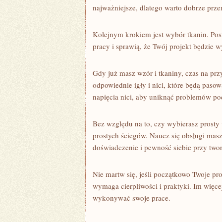
najważniejsze, dlatego warto dobrze prz
Kolejnym krokiem jest wybór ⁢tkanin. Post
pracy ​i sprawią, że Twój projekt będzie w
Gdy już‌ masz wzór i tkaniny, czas na prz
odpowiednie igły i nici, które będą⁣ paso
napięcia nici, ⁣aby uniknąć problemów pod
Bez⁤ względu na to, czy wybierasz prosty 
prostych⁤ ściegów. Naucz się obsługi mas
doświadczenie i⁤ pewność siebie przy twor
Nie ⁤martw się, jeśli ‌początkowo Twoje pr
wymaga cierpliwości i praktyki. Im więcej
wykonywać swoje ⁣prace.