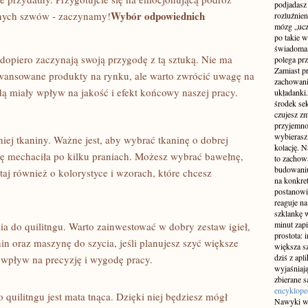
podjadasz
Wybór odpowiednich
jnych ⁣szwów ⁢- zaczynamy!
rozluźnien
mózg „ucz
po takie w
świadoma,
dopiero zaczynają swoją przygodę ‍z tą sztuką. ‌Nie ma
polega prz
Zamiast p
awansowane produkty na rynku, ale warto zwrócić uwagę na
zachowania
 miały wpływ na jakość i efekt ​końcowy⁢ naszej⁣ pracy.
układanki
środek se
czujesz zm
przyjemnoś
wybierasz 
ej tkaniny. Ważne jest, aby wybrać tkaninę o dobrej
kolację. N
 się ‍mechaciła po kilku praniach. Możesz wybrać bawełnę,
to zachow
budowaniu
aj również ​o kolorystyce i wzorach, które⁤ chcesz
na konkret
postanowi
reaguje n
szklankę 
minut zapi
ia do quilitngu. Warto zainwestować w dobry zestaw ⁤igieł,
prostota: 
n oraz‍ maszynę ‌do szycia, ⁢jeśli planujesz​ szyć większe
większa sz
dziś z apl
 wpływ na‍ precyzję i wygodę pracy.
wyjaśniaj
zbierane 
encyklope
uilitngu jest mata tnąca. Dzięki niej będziesz mógł
Nawyki wi