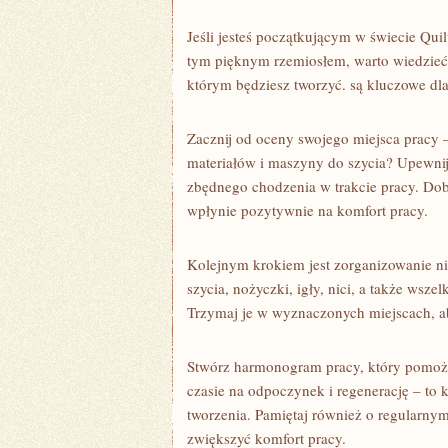
Jeśli jesteś początkującym w świecie Quilti
tym pięknym rzemiosłem, warto wiedzieć,
którym będziesz ‌tworzyć. są ​kluczowe d
Zacznij od oceny swojego ​miejsca pracy 
materiałów i maszyny do‌ szycia? ⁤Upewnij⁤ 
zbędnego chodzenia w trakcie ⁤pracy. Do
wpłynie pozytywnie⁣ na komfort pracy.
Kolejnym krokiem jest zorganizowanie ni
szycia, nożyczki, igły, nici, a także wsze
Trzymaj je w wyznaczonych miejscach, ab
Stwórz harmonogram pracy, który pomoże 
czasie na ​odpoczynek i regenerację – to
tworzenia. ⁣Pamiętaj również o regularny
zwiększyć komfort pracy.