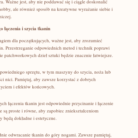
zera. Ważne jest, aby nie poddawać się i ciągle doskonalić
 hobby, ale również sposób na kreatywne wyrażanie siebie ⁢i
niczej.
ączenia ​i szycia tkanin
ingiem dla początkujących, ważne jest, aby zrozumieć​
n. Przestrzeganie‍ odpowiednich metod i technik poprawi⁢
nie ​patchworkowych dzieł sztuki będzie⁣ znacznie ⁤łatwiejsze.
dpowiedniego sprzętu, w‍ tym maszyny do szycia, noża lub
ości nici. Pamiętaj, aby zawsze korzystać z ⁣dobrych
yciem i efektów ​końcowych.
h łączenia ⁤tkanin ⁤jest odpowiednie przycinanie i łączenie
e są‍ proste i ​równe,‌ aby zapobiec zniekształceniom
 będą dokładne ⁢i estetyczne.
ie odwracanie ⁤tkanin do góry nogami. Zawsze pamiętaj,⁢