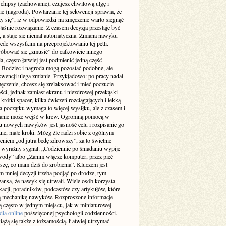
 chipsy (zachowanie), czujesz chwilową ulgę i
ie (nagroda). Powtarzanie tej sekwencji sprawia, że
y się”, iż w odpowiedzi na zmęczenie warto sięgnąć
łaśnie rozwiązanie. Z czasem decyzja przestaje być
 a staje się niemal automatyczna. Zmiana nawyku
ede wszystkim na przeprojektowaniu tej pętli.
róbować się „zmusić” do całkowicie innego
, często łatwiej jest podmienić jedną część
. Bodziec i nagroda mogą pozostać podobne, ale
kwencji ulega zmianie. Przykładowo: po pracy nadal
ęczenie, chcesz się zrelaksować i mieć poczucie
ci, jednak zamiast ekranu i niezdrowej przekąski
krótki spacer, kilka ćwiczeń rozciągających i lekką
a początku wymaga to więcej wysiłku, ale z czasem i
anie może wejść w krew. Ogromną pomocą w
 nowych nawyków jest jasność celu i rozpisanie go
ne, małe kroki. Mózg źle radzi sobie z ogólnym
eniem „od jutra będę zdrowszy”, za to świetnie
a wyraźny sygnał: „Codziennie po śniadaniu wypiję
wody” albo „Zanim włączę komputer, przez pięć
szę, co mam dziś do zrobienia”. Kluczem jest
im mniej decyzji trzeba podjąć po drodze, tym
ansa, że nawyk się utrwali. Wiele osób korzysta
ikacji, poradników, podcastów czy artykułów, które
ą mechanikę nawyków. Rozproszone informacje
są często w jednym miejscu, jak w miniaturowej
dia online
poświęconej psychologii codzienności.
ążą się także z tożsamością. Łatwiej utrzymać