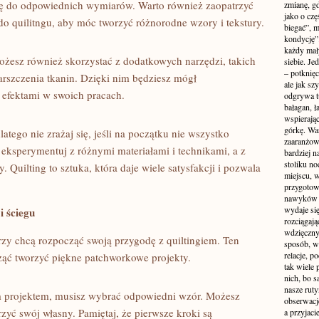
nę ‌do odpowiednich wymiarów. Warto‌ również zaopatrzyć‌
zmianę, gd
jako o czę
do⁤ quilitngu, aby móc tworzyć różnorodne wzory i ⁢tekstury.
biegać”, 
kondycję”
każdy mał
możesz ‍również skorzystać z dodatkowych narzędzi, takich
siebie. Je
– potknięci
arszczenia tkanin. Dzięki nim będziesz mógł
ale jak s
efektami w‌ swoich pracach.
odgrywa tu
bałagan, ł
wspierając
górkę. War
latego nie zrażaj się, jeśli⁤ na początku nie wszystko
zaaranżow
 ‌eksperymentuj z ​różnymi materiałami i technikami, a z
bardziej n
stoliku n
Quilting to sztuka, która ⁣daje wiele satysfakcji i pozwala
miejscu, w
przygotow
nawyków je
wydaje się
i ściegu
rozciągają
wdzięczny 
rzy chcą rozpocząć swoją przygodę z quiltingiem. Ten
sposób, w
relacje, p
acząć tworzyć ⁣piękne patchworkowe projekty.
tak wiele
nich, bo s
nasze ruty
m projektem, musisz wybrać odpowiedni wzór. Możesz
obserwacj
zyć swój własny. Pamiętaj, że pierwsze ⁣kroki są
a przyjaci