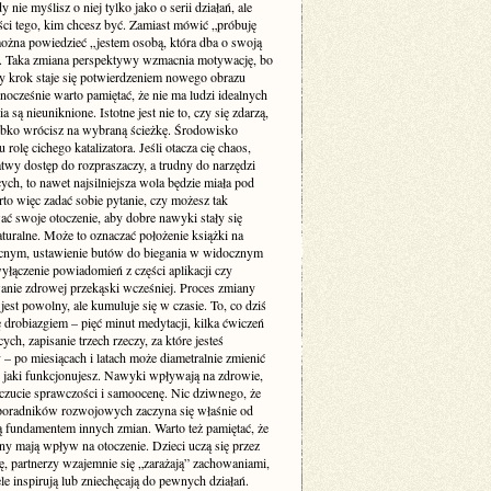
y nie myślisz o niej tylko jako o serii działań, ale
ści tego, kim chcesz być. Zamiast mówić „próbuję
można powiedzieć „jestem osobą, która dba o swoją
. Taka zmiana perspektywy wzmacnia motywację, bo
y krok staje się potwierdzeniem nowego obrazu
dnocześnie warto pamiętać, że nie ma ludzi idealnych
a są nieuniknione. Istotne jest nie to, czy się zdarzą,
zybko wrócisz na wybraną ścieżkę. Środowisko
 rolę cichego katalizatora. Jeśli otacza cię chaos,
atwy dostęp do rozpraszaczy, a trudny do narzędzi
ych, to nawet najsilniejsza wola będzie miała pod
to więc zadać sobie pytanie, czy możesz tak
ać swoje otoczenie, aby dobre nawyki stały się
aturalne. Może to oznaczać położenie książki na
ocnym, ustawienie butów do biegania w widocznym
yłączenie powiadomień z części aplikacji czy
anie zdrowej przekąski wcześniej. Proces zmiany
st powolny, ale kumuluje się w czasie. To, co dziś
 drobiazgiem – pięć minut medytacji, kilka ćwiczeń
cych, zapisanie trzech rzeczy, za które jesteś
– po miesiącach i latach może diametralnie zmienić
 jaki funkcjonujesz. Nawyki wpływają na zdrowie,
oczucie sprawczości i samoocenę. Nic dziwnego, że
 poradników rozwojowych zaczyna się właśnie od
ą fundamentem innych zmian. Warto też pamiętać, że
ny mają wpływ na otoczenie. Dzieci uczą się przez
ę, partnerzy wzajemnie się „zarażają” zachowaniami,
ele inspirują lub zniechęcają do pewnych działań.