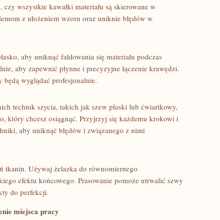
, czy wszystkie kawałki materiału są skierowane w
blemom z ułożeniem wzoru oraz uniknie błędów ​w
łasko, aby uniknąć fałdowania się‍ materiału podczas
bilnie, aby zapewnić płynne‍ i precyzyjne łączenie krawędzi.
y będą wyglądać profesjonalnie.
h technik⁣ szycia, ⁢takich jak szew płaski lub⁤ ćwiartkowy,
o, który chcesz osiągnąć. Przyjrzyj się każdemu krokowi i
chniki, aby uniknąć błędów i związanego z nimi
eń tkanin. Używaj żelazka⁣ do ⁤równomiernego
skiego efektu końcowego. Prasowanie pomoże utrwalić szwy
ty do perfekcji.
enie miejsca pracy