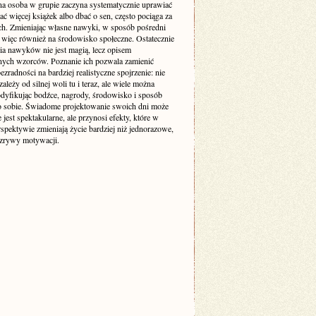
na osoba w grupie zaczyna systematycznie uprawiać
tać więcej książek albo dbać o sen, często pociąga za
ch. Zmieniając własne nawyki, w sposób pośredni
więc również na środowisko społeczne. Ostatecznie
ia nawyków nie jest magią, lecz opisem
nych wzorców. Poznanie ich pozwala zamienić
ezradności na bardziej realistyczne spojrzenie: nie
ależy od silnej woli tu i teraz, ale wiele można
odyfikując bodźce, nagrody, środowisko i sposób
o sobie. Świadome projektowanie swoich dni może
 jest spektakularne, ale przynosi efekty, które w
rspektywie zmieniają życie bardziej niż jednorazowe,
 zrywy motywacji.