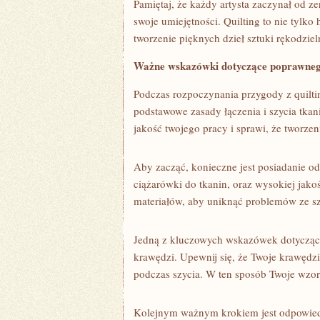
Pamiętaj, ⁢że każdy‍ artysta zaczynał‌ od 
swoje umiejętności. Quilting to nie tylko
tworzenie pięknych dzieł sztuki rękodziel
Ważne wskazówki dotyczące poprawnego ł
Podczas rozpoczynania ‍przygody ⁣z‌ quilt
podstawowe zasady łączenia i szycia tkani
jakość⁤ twojego pracy i ‍sprawi, że‍ tworze
Aby zacząć,‍ konieczne jest posiadanie o
ciążarówki do⁤ tkanin, oraz​ wysokiej⁣ jak
materiałów, aby uniknąć problemów ze sz
Jedną ‌z kluczowych⁤ wskazówek dotyczącyc
krawędzi. Upewnij⁤ się, że‌ Twoje krawędzi
podczas szycia. W ten sposób Twoje wzory
Kolejnym ważnym krokiem jest odpowiedn