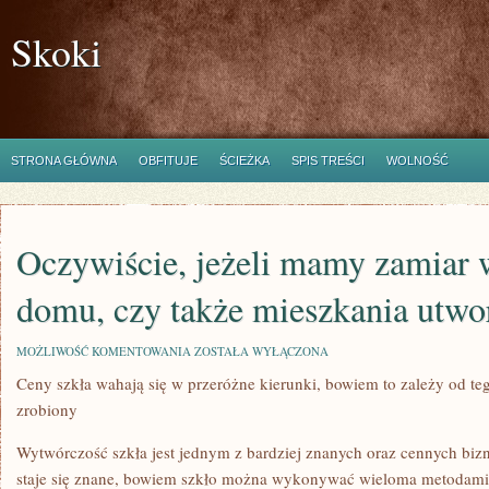
Skoki
STRONA GŁÓWNA
OBFITUJE
ŚCIEŻKA
SPIS TREŚCI
WOLNOŚĆ
Oczywiście, jeżeli mamy zamiar
domu, czy także mieszkania utwo
OCZYWIŚCIE,
MOŻLIWOŚĆ KOMENTOWANIA
ZOSTAŁA WYŁĄCZONA
JEŻELI
Ceny szkła wahają się w przeróżne kierunki, bowiem to zależy od teg
MAMY
ZAMIAR
zrobiony
WOKÓŁ
WŁASNEGO
DOMU,
Wytwórczość szkła jest jednym z bardziej znanych oraz cennych biz
CZY
staje się znane, bowiem szkło można wykonywać wieloma metodami.
TAKŻE