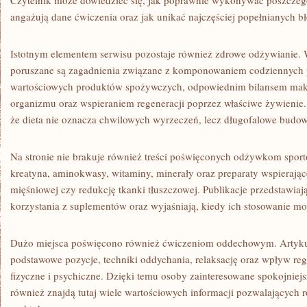
Czytelnik może dowiedzieć się, jak poprawnie wykonywać poszczegó
angażują dane ćwiczenia oraz jak unikać najczęściej popełnianych b
Istotnym elementem serwisu pozostaje również zdrowe odżywianie.
poruszane są zagadnienia związane z komponowaniem codziennych
wartościowych produktów spożywczych, odpowiednim bilansem ma
organizmu oraz wspieraniem regeneracji poprzez właściwe żywienie
że dieta nie oznacza chwilowych wyrzeczeń, lecz długofalowe bud
Na stronie nie brakuje również treści poświęconych odżywkom spor
kreatyna, aminokwasy, witaminy, minerały oraz preparaty wspierają
mięśniowej czy redukcję tkanki tłuszczowej. Publikacje przedstawia
korzystania z suplementów oraz wyjaśniają, kiedy ich stosowanie mo
Dużo miejsca poświęcono również ćwiczeniom oddechowym. Artykuły 
podstawowe pozycje, techniki oddychania, relaksację oraz wpływ reg
fizyczne i psychiczne. Dzięki temu osoby zainteresowane spokojnie
również znajdą tutaj wiele wartościowych informacji pozwalających 