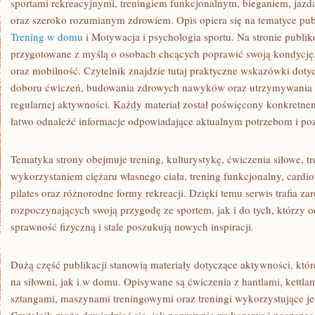
sportami rekreacyjnymi, treningiem funkcjonalnym, bieganiem, jazdą
oraz szeroko rozumianym zdrowiem. Opis opiera się na tematyce pub
Trening w domu
i Motywacja i psychologia sportu. Na stronie publi
przygotowane z myślą o osobach chcących poprawić swoją kondycję,
oraz mobilność. Czytelnik znajdzie tutaj praktyczne wskazówki doty
doboru ćwiczeń, budowania zdrowych nawyków oraz utrzymywania 
regularnej aktywności. Każdy materiał został poświęcony konkretne
łatwo odnaleźć informacje odpowiadające aktualnym potrzebom i p
Tematyka strony obejmuje trening, kulturystykę, ćwiczenia siłowe, t
wykorzystaniem ciężaru własnego ciała, trening funkcjonalny, cardio, 
pilates oraz różnorodne formy rekreacji. Dzięki temu serwis trafia z
rozpoczynających swoją przygodę ze sportem, jak i do tych, którzy od
sprawność fizyczną i stale poszukują nowych inspiracji.
Dużą część publikacji stanowią materiały dotyczące aktywności, k
na siłowni, jak i w domu. Opisywane są ćwiczenia z hantlami, kett
sztangami, maszynami treningowymi oraz treningi wykorzystujące je