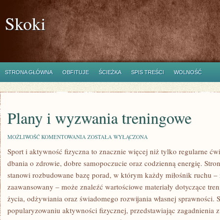
Skoki
STRONA GŁÓWNA
OBFITUJE
ŚCIEŻKA
SPIS TREŚCI
WOLNOŚĆ
Plany i wyzwania treningowe
PLANY
MOŻLIWOŚĆ KOMENTOWANIA
ZOSTAŁA WYŁĄCZONA
I
Sport i aktywność fizyczna to znacznie więcej niż tylko regularne ćwi
WYZWANIA
TRENINGOWE
dbania o zdrowie, dobre samopoczucie oraz codzienną energię. Stron
stanowi rozbudowane bazę porad, w którym każdy miłośnik ruchu – 
zaawansowany – może znaleźć wartościowe materiały dotyczące tren
życia, odżywiania oraz świadomego rozwijania własnej sprawności. S
popularyzowaniu aktywności fizycznej, przedstawiając zagadnienia zw