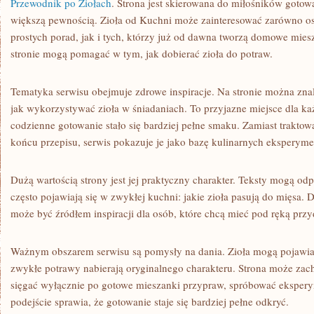
Przewodnik po Ziołach
. Strona jest skierowana do miłośników gotow
większą pewnością. Zioła od Kuchni może zainteresować zarówno os
prostych porad, jak i tych, którzy już od dawna tworzą domowe mie
stronie mogą pomagać w tym, jak dobierać zioła do potraw.
Tematyka serwisu obejmuje zdrowe inspiracje. Na stronie można znal
jak wykorzystywać zioła w śniadaniach. To przyjazne miejsce dla ka
codzienne gotowanie stało się bardziej pełne smaku. Zamiast traktow
końcu przepisu, serwis pokazuje je jako bazę kulinarnych eksperym
Dużą wartością strony jest jej praktyczny charakter. Teksty mogą od
często pojawiają się w zwykłej kuchni: jakie zioła pasują do mięsa.
może być źródłem inspiracji dla osób, które chcą mieć pod ręką prz
Ważnym obszarem serwisu są pomysły na dania. Zioła mogą pojawiać
zwykłe potrawy nabierają oryginalnego charakteru. Strona może zach
sięgać wyłącznie po gotowe mieszanki przypraw, spróbować eksper
podejście sprawia, że gotowanie staje się bardziej pełne odkryć.