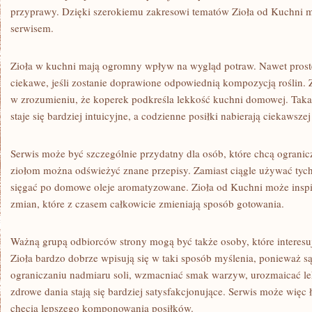
przyprawy. Dzięki szerokiemu zakresowi tematów Zioła od Kuchni 
serwisem.
Zioła w kuchni mają ogromny wpływ na wygląd potraw. Nawet proste 
ciekawe, jeśli zostanie doprawione odpowiednią kompozycją roślin
w zrozumieniu, że koperek podkreśla lekkość kuchni domowej. Taka
staje się bardziej intuicyjne, a codzienne posiłki nabierają ciekawsze
Serwis może być szczególnie przydatny dla osób, które chcą ograni
ziołom można odświeżyć znane przepisy. Zamiast ciągle używać ty
sięgać po domowe oleje aromatyzowane. Zioła od Kuchni może insp
zmian, które z czasem całkowicie zmieniają sposób gotowania.
Ważną grupą odbiorców strony mogą być także osoby, które interesu
Zioła bardzo dobrze wpisują się w taki sposób myślenia, ponieważ 
ograniczaniu nadmiaru soli, wzmacniać smak warzyw, urozmaicać lekk
zdrowe dania stają się bardziej satysfakcjonujące. Serwis może więc 
chęcią lepszego komponowania posiłków.