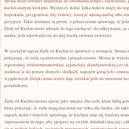
Strona może również inspirować do zwolnienia tempa i zauważenia, 
kuchni małymi krokami. Wystarczy dodać kilka listków mięty do na
koperkiem, przygotować olej ziołowy, ususzyć własną melisę albo 
przypraw. Takie działania są proste, a jednocześnie sprawiają, że jedze
Zioła od Kuchni może właśnie do tego zachęcać: do odkrywania, że 
nudna, jeśli wprowadzi się do niej trochę zielonej świeżości.
W szerszym ujęciu Zioła od Kuchni to opowieść o aromacie. Strona
pokazując, że zioła są uniwersalne i ponadczasowe. Można je wykor
regionalnej, śródziemnomorskiej, azjatyckiej, skandynawskiej czy 
dodawać je do potraw słonych i słodkich, napojów gorących i zimnyc
wyjątkowych. Dzięki temu serwis daje szerokie pole do tworzenia tre
poradnikowe.
Zioła od Kuchni można opisać jako miejsce dla osób, które lubią go
która pokazuje, że zioła mają znaczenie nie tylko dla smaku, ale tak
zapach, kolor i świeżość sprawiają, że kuchnia staje się bardziej d
zaproszeniem do tego, aby spojrzeć na zwykłe składniki inaczej i odk
się w małych listkach, suszonych przyprawach, aromatycznych nap