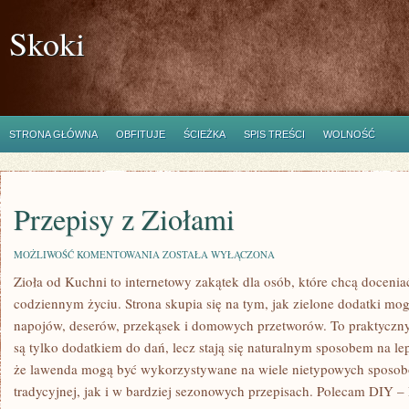
Skoki
STRONA GŁÓWNA
OBFITUJE
ŚCIEŻKA
SPIS TREŚCI
WOLNOŚĆ
Przepisy z Ziołami
PRZEPISY
MOŻLIWOŚĆ KOMENTOWANIA
ZOSTAŁA WYŁĄCZONA
Z
Zioła od Kuchni to internetowy zakątek dla osób, które chcą doceni
ZIOŁAMI
codziennym życiu. Strona skupia się na tym, jak zielone dodatki mo
napojów, deserów, przekąsek i domowych przetworów. To praktyczny
są tylko dodatkiem do dań, lecz stają się naturalnym sposobem na le
że lawenda mogą być wykorzystywane na wiele nietypowych sposo
tradycyjnej, jak i w bardziej sezonowych przepisach. Polecam DIY 